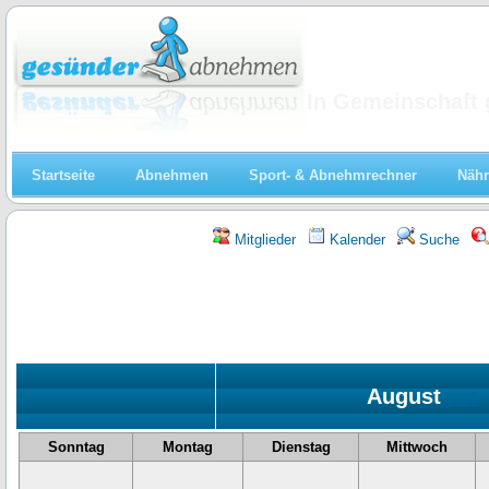
Abnehmen
In Gemeinschaft 
Startseite
Abnehmen
Sport- & Abnehmrechner
Nähr
Mitglieder
Kalender
Suche
August
«
2026
Sonntag
Montag
Dienstag
Mittwoch