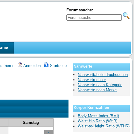
Forumssuche:
orum
strieren
Anmelden
Startseite
Nährwerte
Nährwerttabelle druchsuchen
Nährwertrechner
Nährwerte nach Kategorie
Nährwerte nach Marke
Körper Kennzahlen
»
Body Mass Index (BMI)
Waist Hip Ratio (WHR)
Samstag
Waist-to-Height Ratio (WTHR)
1