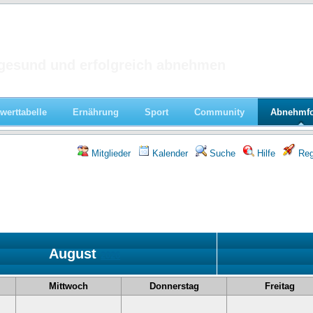
 im Forum
gesund und erfolgreich abnehmen
werttabelle
Ernährung
Sport
Community
Abnehmf
Mitglieder
Kalender
Suche
Hilfe
Regi
August
2026
Mittwoch
Donnerstag
Freitag