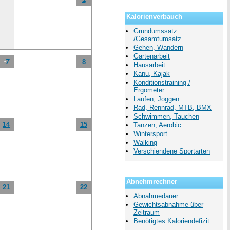
Kalorienverbauch
Grundumssatz
/Gesamtumsatz
Gehen, Wandern
Gartenarbeit
7
8
*
Hausarbeit
Kanu, Kajak
Konditionstraining /
Ergometer
Laufen, Joggen
Rad, Rennrad, MTB, BMX
Schwimmen, Tauchen
14
15
Tanzen, Aerobic
Wintersport
Walking
Verschiendene Sportarten
Abnehmrechner
21
22
Abnahmedauer
Gewichtsabnahme über
Zeitraum
Benötigtes Kaloriendefizit