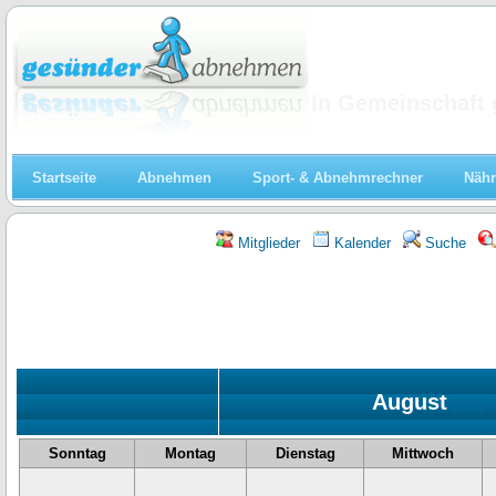
Abnehmen
In Gemeinschaft 
Startseite
Abnehmen
Sport- & Abnehmrechner
Nähr
Mitglieder
Kalender
Suche
August
«
2026
Sonntag
Montag
Dienstag
Mittwoch