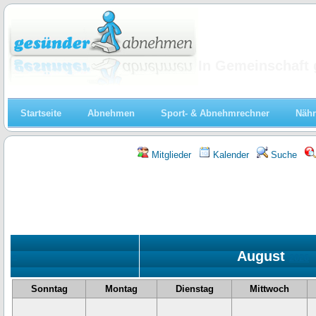
Abnehmen
In Gemeinschaft 
Startseite
Abnehmen
Sport- & Abnehmrechner
Nähr
Mitglieder
Kalender
Suche
August
«
2026
Sonntag
Montag
Dienstag
Mittwoch