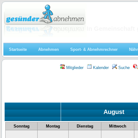
Abnehmen
In Gemeinschaft 
Startseite
Abnehmen
Sport- & Abnehmrechner
Nähr
Mitglieder
Kalender
Suche
August
«
2026
Sonntag
Montag
Dienstag
Mittwoch