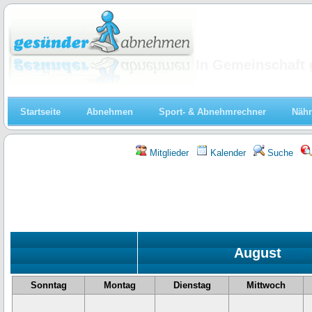
Abnehmen
In Gemeinschaft 
Startseite
Abnehmen
Sport- & Abnehmrechner
Nähr
Mitglieder
Kalender
Suche
August
«
2026
Sonntag
Montag
Dienstag
Mittwoch