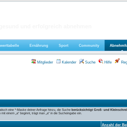
 im Forum
gesund und erfolgreich abnehmen
werttabelle
Ernährung
Sport
Community
Abnehmf
Mitglieder
Kalender
Suche
Hilfe
Regi
tisch eine *-Maske deiner Anfrage hinzu, die Suche
berücksichtigt Groß- und Kleinschre
it einem „a“ beginnt, trägt man „a“ in die Sucheingabe ein.
Anzahl der Be