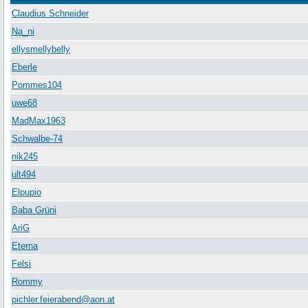
Claudius Schneider
Na_ni
ellysmellybelly
Eberle
Pommes104
uwe68
MadMax1963
Schwalbe-74
nik245
ult494
Elpupio
Baba Grüni
AriG
Eterna
Felsi
Rommy
pichler.feierabend@aon.at