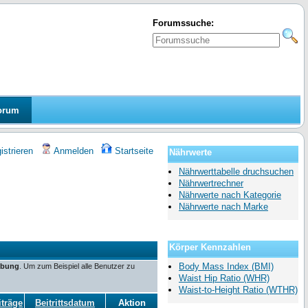
Forumssuche:
orum
strieren
Anmelden
Startseite
Nährwerte
Nährwerttabelle druchsuchen
Nährwertrechner
Nährwerte nach Kategorie
Nährwerte nach Marke
Körper Kennzahlen
Body Mass Index (BMI)
ibung
. Um zum Beispiel alle Benutzer zu
Waist Hip Ratio (WHR)
Waist-to-Height Ratio (WTHR)
iträge
Beitrittsdatum
Aktion