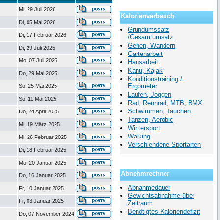
Mi, 29 Juli 2026
Kalorienverbauch
Di, 05 Mai 2026
Grundumssatz
Di, 17 Februar 2026
/Gesamtumsatz
Gehen, Wandern
Di, 29 Juli 2025
Gartenarbeit
Mo, 07 Juli 2025
Hausarbeit
Kanu, Kajak
Do, 29 Mai 2025
Konditionstraining /
Ergometer
So, 25 Mai 2025
Laufen, Joggen
So, 11 Mai 2025
Rad, Rennrad, MTB, BMX
Schwimmen, Tauchen
Do, 24 April 2025
Tanzen, Aerobic
Mi, 19 März 2025
Wintersport
Walking
Mi, 26 Februar 2025
Verschiendene Sportarten
Di, 18 Februar 2025
Mo, 20 Januar 2025
Abnehmrechner
Do, 16 Januar 2025
Abnahmedauer
Fr, 10 Januar 2025
Gewichtsabnahme über
Fr, 03 Januar 2025
Zeitraum
Benötigtes Kaloriendefizit
Do, 07 November 2024