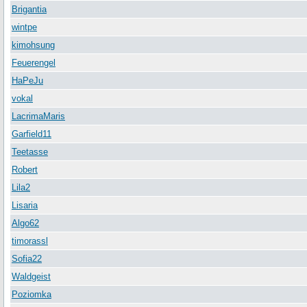
Brigantia
wintpe
kimohsung
Feuerengel
HaPeJu
vokal
LacrimaMaris
Garfield11
Teetasse
Robert
Lila2
Lisaria
Algo62
timorassl
Sofia22
Waldgeist
Poziomka