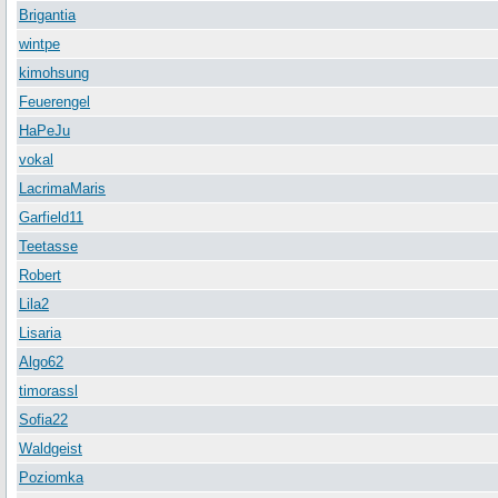
Brigantia
wintpe
kimohsung
Feuerengel
HaPeJu
vokal
LacrimaMaris
Garfield11
Teetasse
Robert
Lila2
Lisaria
Algo62
timorassl
Sofia22
Waldgeist
Poziomka