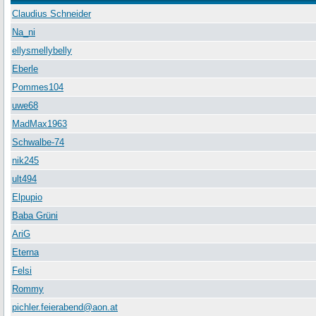
Claudius Schneider
Na_ni
ellysmellybelly
Eberle
Pommes104
uwe68
MadMax1963
Schwalbe-74
nik245
ult494
Elpupio
Baba Grüni
AriG
Eterna
Felsi
Rommy
pichler.feierabend@aon.at