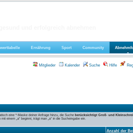
 im Forum
gesund und erfolgreich abnehmen
werttabelle
Ernährung
Sport
Community
Abnehmf
Mitglieder
Kalender
Suche
Hilfe
Regi
tisch eine *-Maske deiner Anfrage hinzu, die Suche
berücksichtigt Groß- und Kleinschre
it einem „a“ beginnt, trägt man „a“ in die Sucheingabe ein.
Anzahl der Be