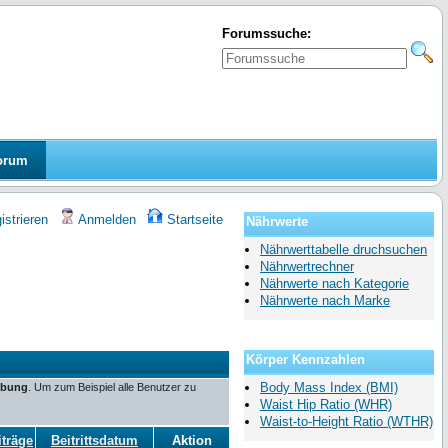
Forumssuche:
orum
strieren
Anmelden
Startseite
Nährwerte
Nährwerttabelle druchsuchen
Nährwertrechner
Nährwerte nach Kategorie
Nährwerte nach Marke
Körper Kennzahlen
Body Mass Index (BMI)
ibung
. Um zum Beispiel alle Benutzer zu
Waist Hip Ratio (WHR)
Waist-to-Height Ratio (WTHR)
iträge
Beitrittsdatum
Aktion