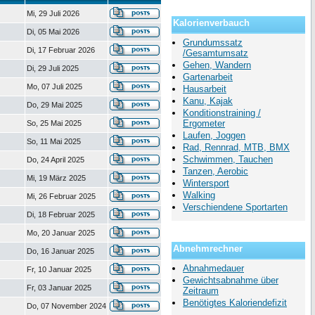
Mi, 29 Juli 2026
Kalorienverbauch
Di, 05 Mai 2026
Grundumssatz
Di, 17 Februar 2026
/Gesamtumsatz
Gehen, Wandern
Di, 29 Juli 2025
Gartenarbeit
Mo, 07 Juli 2025
Hausarbeit
Kanu, Kajak
Do, 29 Mai 2025
Konditionstraining /
Ergometer
So, 25 Mai 2025
Laufen, Joggen
So, 11 Mai 2025
Rad, Rennrad, MTB, BMX
Schwimmen, Tauchen
Do, 24 April 2025
Tanzen, Aerobic
Mi, 19 März 2025
Wintersport
Walking
Mi, 26 Februar 2025
Verschiendene Sportarten
Di, 18 Februar 2025
Mo, 20 Januar 2025
Abnehmrechner
Do, 16 Januar 2025
Abnahmedauer
Fr, 10 Januar 2025
Gewichtsabnahme über
Fr, 03 Januar 2025
Zeitraum
Benötigtes Kaloriendefizit
Do, 07 November 2024