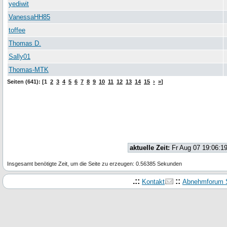
yediwit
VanessaHH85
toffee
Thomas D.
Sally01
Thomas-MTK
Seiten (641): [1
2
3
4
5
6
7
8
9
10
11
12
13
14
15
›
»
]
aktuelle Zeit:
Fr Aug 07 19:06:1
Insgesamt benötigte Zeit, um die Seite zu erzeugen: 0.56385 Sekunden
.::
::
Kontakt
Abnehmforum S