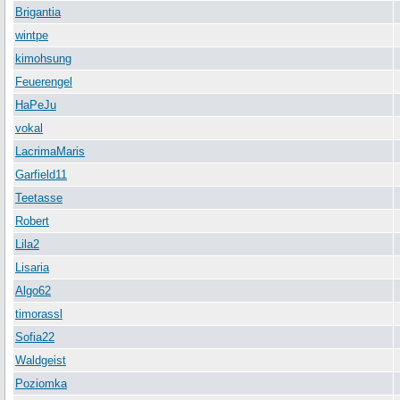
Brigantia
wintpe
kimohsung
Feuerengel
HaPeJu
vokal
LacrimaMaris
Garfield11
Teetasse
Robert
Lila2
Lisaria
Algo62
timorassl
Sofia22
Waldgeist
Poziomka