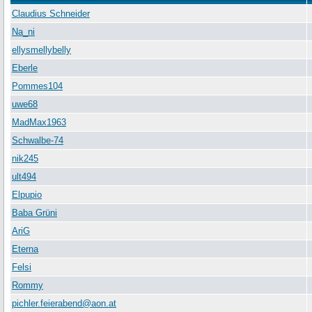
Claudius Schneider
Na_ni
ellysmellybelly
Eberle
Pommes104
uwe68
MadMax1963
Schwalbe-74
nik245
ult494
Elpupio
Baba Grüni
AriG
Eterna
Felsi
Rommy
pichler.feierabend@aon.at