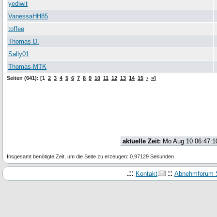
yediwit
VanessaHH85
toffee
Thomas D.
Sally01
Thomas-MTK
Seiten (641): [1
2
3
4
5
6
7
8
9
10
11
12
13
14
15
›
»
]
aktuelle Zeit:
Mo Aug 10 06:47:1
Insgesamt benötigte Zeit, um die Seite zu erzeugen: 0.97129 Sekunden
.::
::
Kontakt
Abnehmforum S