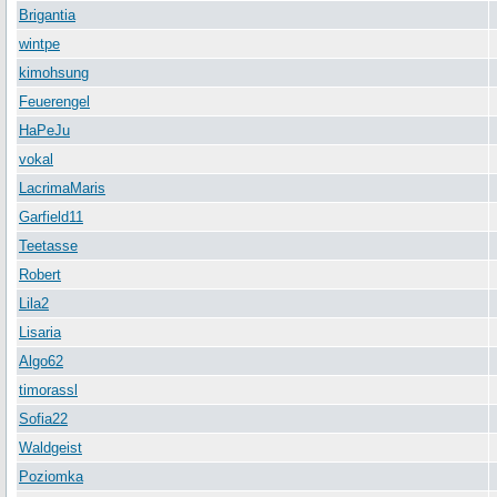
Brigantia
wintpe
kimohsung
Feuerengel
HaPeJu
vokal
LacrimaMaris
Garfield11
Teetasse
Robert
Lila2
Lisaria
Algo62
timorassl
Sofia22
Waldgeist
Poziomka