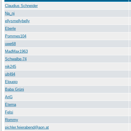
Claudius Schneider
Na_ni
ellysmellybelly
Eberle
Pommes104
uwe68
MadMax1963
Schwalbe-74
nik245
ult494
Elpupio
Baba Grüni
AriG
Eterna
Felsi
Rommy
pichler.feierabend@aon.at