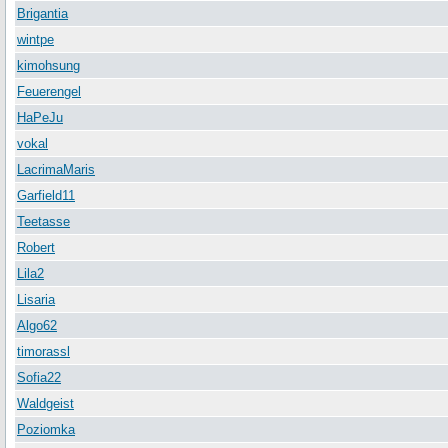
Brigantia
wintpe
kimohsung
Feuerengel
HaPeJu
vokal
LacrimaMaris
Garfield11
Teetasse
Robert
Lila2
Lisaria
Algo62
timorassl
Sofia22
Waldgeist
Poziomka