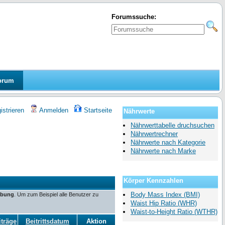
Forumssuche:
orum
strieren
Anmelden
Startseite
Nährwerte
Nährwerttabelle druchsuchen
Nährwertrechner
Nährwerte nach Kategorie
Nährwerte nach Marke
Körper Kennzahlen
Body Mass Index (BMI)
ibung
. Um zum Beispiel alle Benutzer zu
Waist Hip Ratio (WHR)
Waist-to-Height Ratio (WTHR)
iträge
Beitrittsdatum
Aktion