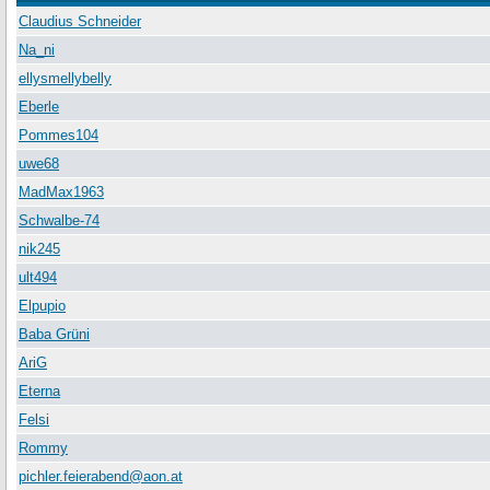
Claudius Schneider
Na_ni
ellysmellybelly
Eberle
Pommes104
uwe68
MadMax1963
Schwalbe-74
nik245
ult494
Elpupio
Baba Grüni
AriG
Eterna
Felsi
Rommy
pichler.feierabend@aon.at