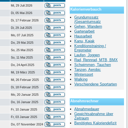
Mi, 29 Juli 2026
Kalorienverbauch
Di, 05 Mai 2026
Grundumssatz
Di, 17 Februar 2026
/Gesamtumsatz
Gehen, Wandern
Di, 29 Juli 2025
Gartenarbeit
Mo, 07 Juli 2025
Hausarbeit
Kanu, Kajak
Do, 29 Mai 2025
Konditionstraining /
Ergometer
So, 25 Mai 2025
Laufen, Joggen
So, 11 Mai 2025
Rad, Rennrad, MTB, BMX
Schwimmen, Tauchen
Do, 24 April 2025
Tanzen, Aerobic
Mi, 19 März 2025
Wintersport
Walking
Mi, 26 Februar 2025
Verschiendene Sportarten
Di, 18 Februar 2025
Mo, 20 Januar 2025
Abnehmrechner
Do, 16 Januar 2025
Abnahmedauer
Fr, 10 Januar 2025
Gewichtsabnahme über
Fr, 03 Januar 2025
Zeitraum
Benötigtes Kaloriendefizit
Do, 07 November 2024