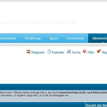
 im Forum
gesund und erfolgreich abnehmen
werttabelle
Ernährung
Sport
Community
Abnehmf
Mitglieder
Kalender
Suche
Hilfe
Regi
tisch eine *-Maske deiner Anfrage hinzu, die Suche
berücksichtigt Groß- und Kleinschre
it einem „a“ beginnt, trägt man „a“ in die Sucheingabe ein.
Anzahl der Be