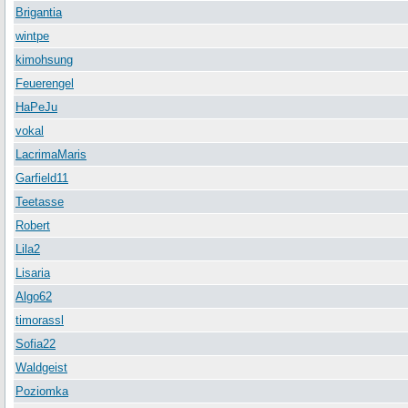
Brigantia
wintpe
kimohsung
Feuerengel
HaPeJu
vokal
LacrimaMaris
Garfield11
Teetasse
Robert
Lila2
Lisaria
Algo62
timorassl
Sofia22
Waldgeist
Poziomka