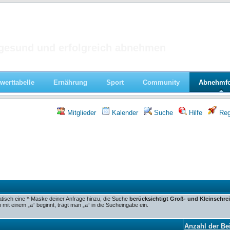
 im Forum
gesund und erfolgreich abnehmen
werttabelle
Ernährung
Sport
Community
Abnehmf
Mitglieder
Kalender
Suche
Hilfe
Regi
tisch eine *-Maske deiner Anfrage hinzu, die Suche
berücksichtigt Groß- und Kleinschre
it einem „a“ beginnt, trägt man „a“ in die Sucheingabe ein.
Anzahl der Be