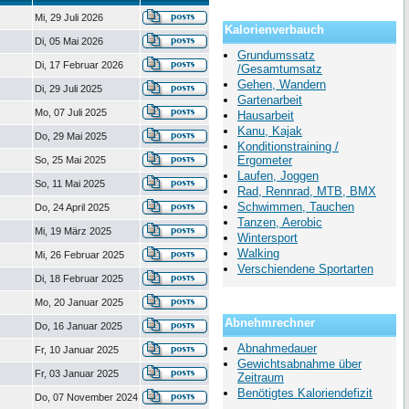
Mi, 29 Juli 2026
Kalorienverbauch
Di, 05 Mai 2026
Grundumssatz
Di, 17 Februar 2026
/Gesamtumsatz
Gehen, Wandern
Di, 29 Juli 2025
Gartenarbeit
Mo, 07 Juli 2025
Hausarbeit
Kanu, Kajak
Do, 29 Mai 2025
Konditionstraining /
Ergometer
So, 25 Mai 2025
Laufen, Joggen
So, 11 Mai 2025
Rad, Rennrad, MTB, BMX
Schwimmen, Tauchen
Do, 24 April 2025
Tanzen, Aerobic
Mi, 19 März 2025
Wintersport
Walking
Mi, 26 Februar 2025
Verschiendene Sportarten
Di, 18 Februar 2025
Mo, 20 Januar 2025
Abnehmrechner
Do, 16 Januar 2025
Abnahmedauer
Fr, 10 Januar 2025
Gewichtsabnahme über
Fr, 03 Januar 2025
Zeitraum
Benötigtes Kaloriendefizit
Do, 07 November 2024