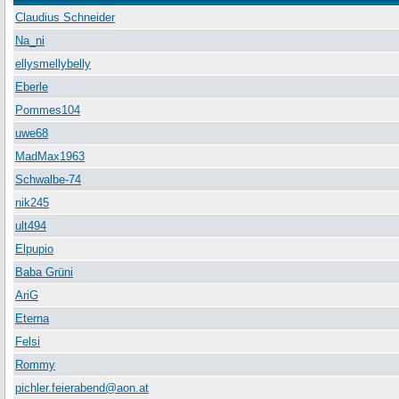
Claudius Schneider
Na_ni
ellysmellybelly
Eberle
Pommes104
uwe68
MadMax1963
Schwalbe-74
nik245
ult494
Elpupio
Baba Grüni
AriG
Eterna
Felsi
Rommy
pichler.feierabend@aon.at