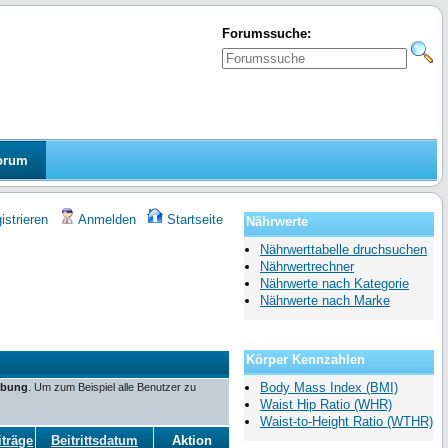
Forumssuche:
orum
strieren
Anmelden
Startseite
Nährwerte
Nährwerttabelle druchsuchen
Nährwertrechner
Nährwerte nach Kategorie
Nährwerte nach Marke
Körper Kennzahlen
Body Mass Index (BMI)
ibung
. Um zum Beispiel alle Benutzer zu
Waist Hip Ratio (WHR)
Waist-to-Height Ratio (WTHR)
iträge
Beitrittsdatum
Aktion