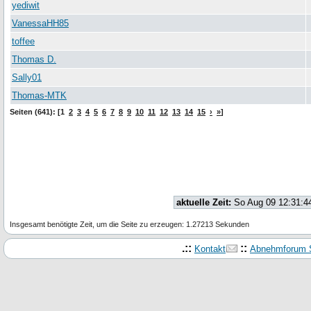
yediwit
VanessaHH85
toffee
Thomas D.
Sally01
Thomas-MTK
Seiten (641): [1
2
3
4
5
6
7
8
9
10
11
12
13
14
15
›
»
]
aktuelle Zeit:
So Aug 09 12:31:4
Insgesamt benötigte Zeit, um die Seite zu erzeugen: 1.27213 Sekunden
.::
::
Kontakt
Abnehmforum S