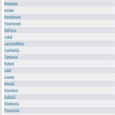
Brigantia
wintpe
kimohsung
Feuerengel
HaPeJu
vokal
LacrimaMaris
Garfield11
Teetasse
Robert
Lila2
Lisaria
Algo62
timorassl
Sofia22
Waldgeist
Poziomka