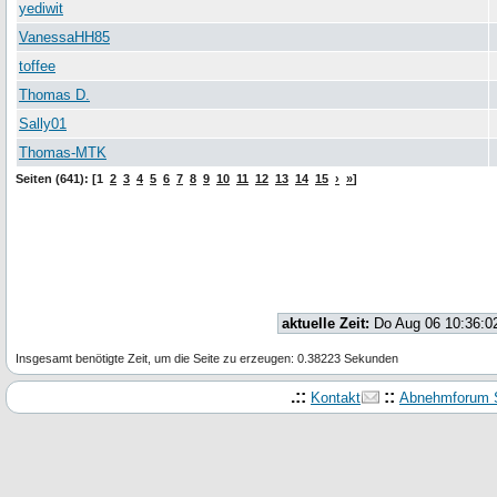
yediwit
VanessaHH85
toffee
Thomas D.
Sally01
Thomas-MTK
Seiten (641): [1
2
3
4
5
6
7
8
9
10
11
12
13
14
15
›
»
]
aktuelle Zeit:
Do Aug 06 10:36:0
Insgesamt benötigte Zeit, um die Seite zu erzeugen: 0.38223 Sekunden
.::
::
Kontakt
Abnehmforum S