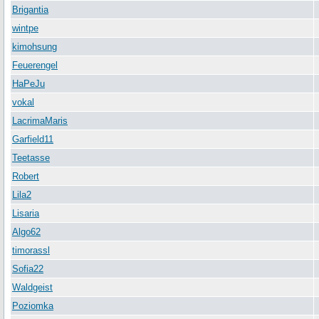
Brigantia
wintpe
kimohsung
Feuerengel
HaPeJu
vokal
LacrimaMaris
Garfield11
Teetasse
Robert
Lila2
Lisaria
Algo62
timorassl
Sofia22
Waldgeist
Poziomka