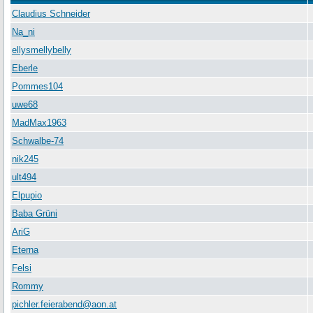
Claudius Schneider
Na_ni
ellysmellybelly
Eberle
Pommes104
uwe68
MadMax1963
Schwalbe-74
nik245
ult494
Elpupio
Baba Grüni
AriG
Eterna
Felsi
Rommy
pichler.feierabend@aon.at