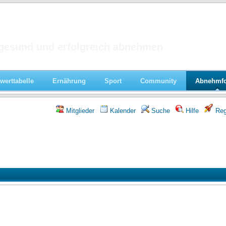
 im Forum
gesund und erfolgreich abnehmen
werttabelle
Ernährung
Sport
Community
Abnehmf
Mitglieder
Kalender
Suche
Hilfe
Regi