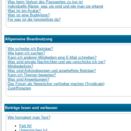
Was beim Verlust des Passwortes zu tun ist
Individuelle Ränge, was sie sind und wie man sie erlangt
Was ist ein Avatar?
Was ist eine Buddyliste?
Für was ist die Ignorierliste da?
Allgemeine Boardnutzung
Wie schreibe ich Beiträge?
Wie kann ich suchen?
Kann ich anderen Mitgliedern eine E-Mail schreiben?
Was sind private Nachrichten und wie verschicke ich sie?
Mitgliederliste?
Was sind Ankündigungen und angeheftete Beiträge?
Kann ich Themen bewerten?
Was sind Anwerbungen?
Das Forum als Newsticker verfügbar machen (Syndicate)
Zugriffstasten
Beiträge lesen und verfassen
Wie formatiert man Text?
Fett [b]
Unterstrichen [u]