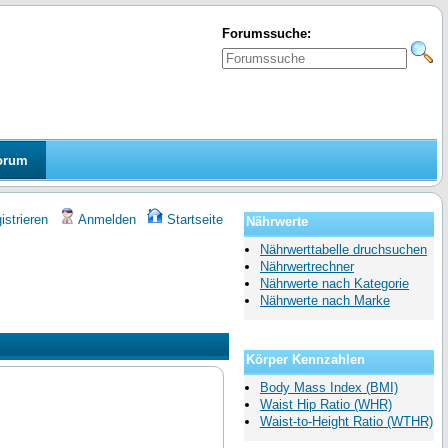
Forumssuche:
orum
strieren
Anmelden
Startseite
Nährwerte
Nährwerttabelle druchsuchen
Nährwertrechner
Nährwerte nach Kategorie
Nährwerte nach Marke
Körper Kennzahlen
Body Mass Index (BMI)
Waist Hip Ratio (WHR)
Waist-to-Height Ratio (WTHR)