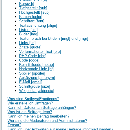
Kursiv [i]
Tiefgestellt [sub]
Hochgestellt [sup]
Farben [color]
Schriftart [font]
Textausrichtung [align]
Listen [list]
Bilder [img]
Textumbruch bei Bildern [imgl] und [imgr]
Links [url]
Zitate [quote]
Vorformatierter Text [pre]
PHP Code [php]
Code [code]
Kein BBcode [notag]
Horizontale Linie [hr]
Spoiler [spoiler]
Abkürzung [acronym]
E-Mail [email]
Schriftgröße [size]
Wikipedia [wikipedia]
Was sind Smileys/Emoticons?
Wie erstelle ich Umfragen?
Kann ich Dateien an Beiträge anhängen?
Was ist ein Beitrags-Icon?
Kann ich meinen Beitrag bearbeiten?
Wer sind die Moderatoren und Administratoren?
Zensur?
Kann ich über Antworten auf meine Beiträge informiert werden?