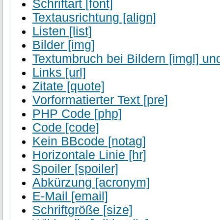
Schriftart [font]
Textausrichtung [align]
Listen [list]
Bilder [img]
Textumbruch bei Bildern [imgl] und
Links [url]
Zitate [quote]
Vorformatierter Text [pre]
PHP Code [php]
Code [code]
Kein BBcode [notag]
Horizontale Linie [hr]
Spoiler [spoiler]
Abkürzung [acronym]
E-Mail [email]
Schriftgröße [size]