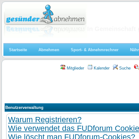
Abnehmen
In Gemeinschaft 
Startseite
Abnehmen
Sport- & Abnehmrechner
Nähr
Mitglieder
Kalender
Suche
Benutzerverwaltung
Warum Registrieren?
Wie verwendet das FUDforum Cooki
Wie löscht man FUDforum-Cookies?