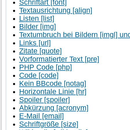
Schriftart [font]
Textausrichtung [align]
Listen [list]
Bilder [img]
Textumbruch bei Bildern [imgl] und
Links [url]
Zitate [quote]
Vorformatierter Text [pre]
PHP Code [php]
Code [code]
Kein BBcode [notag]
Horizontale Linie [hr]
Spoiler [spoiler]
Abkürzung [acronym]
E-Mail [email]
Schriftgröße [size]