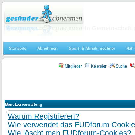
Abnehmen
In Gemeinschaft 
Startseite
Abnehmen
Sport- & Abnehmrechner
Nähr
Mitglieder
Kalender
Suche
Benutzerverwaltung
Warum Registrieren?
Wie verwendet das FUDforum Cooki
Wie löscht man FUDforum-Cookies?