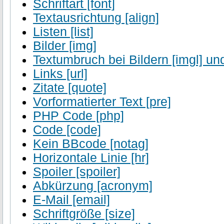
Schriftart [font]
Textausrichtung [align]
Listen [list]
Bilder [img]
Textumbruch bei Bildern [imgl] und
Links [url]
Zitate [quote]
Vorformatierter Text [pre]
PHP Code [php]
Code [code]
Kein BBcode [notag]
Horizontale Linie [hr]
Spoiler [spoiler]
Abkürzung [acronym]
E-Mail [email]
Schriftgröße [size]