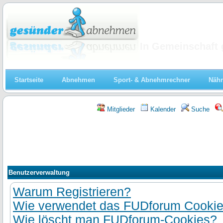
Abnehmen
In Gemeinschaft 
Startseite
Abnehmen
Sport- & Abnehmrechner
Nähr
Mitglieder
Kalender
Suche
Benutzerverwaltung
Warum Registrieren?
Wie verwendet das FUDforum Cooki
Wie löscht man FUDforum-Cookies?