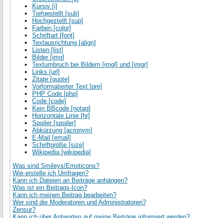
Kursiv [i]
Tiefgestellt [sub]
Hochgestellt [sup]
Farben [color]
Schriftart [font]
Textausrichtung [align]
Listen [list]
Bilder [img]
Textumbruch bei Bildern [imgl] und [imgr]
Links [url]
Zitate [quote]
Vorformatierter Text [pre]
PHP Code [php]
Code [code]
Kein BBcode [notag]
Horizontale Linie [hr]
Spoiler [spoiler]
Abkürzung [acronym]
E-Mail [email]
Schriftgröße [size]
Wikipedia [wikipedia]
Was sind Smileys/Emoticons?
Wie erstelle ich Umfragen?
Kann ich Dateien an Beiträge anhängen?
Was ist ein Beitrags-Icon?
Kann ich meinen Beitrag bearbeiten?
Wer sind die Moderatoren und Administratoren?
Zensur?
Kann ich über Antworten auf meine Beiträge informiert werden?