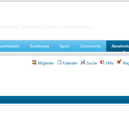
 im Forum
gesund und erfolgreich abnehmen
werttabelle
Ernährung
Sport
Community
Abnehmf
Mitglieder
Kalender
Suche
Hilfe
Regi