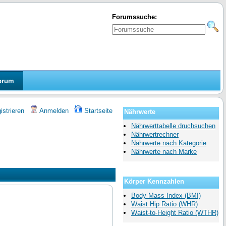
Forumssuche:
orum
strieren
Anmelden
Startseite
Nährwerte
Nährwerttabelle druchsuchen
Nährwertrechner
Nährwerte nach Kategorie
Nährwerte nach Marke
Körper Kennzahlen
Body Mass Index (BMI)
Waist Hip Ratio (WHR)
Waist-to-Height Ratio (WTHR)