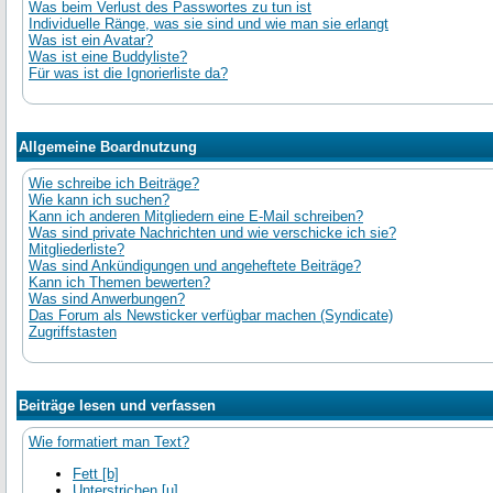
Was beim Verlust des Passwortes zu tun ist
Individuelle Ränge, was sie sind und wie man sie erlangt
Was ist ein Avatar?
Was ist eine Buddyliste?
Für was ist die Ignorierliste da?
Allgemeine Boardnutzung
Wie schreibe ich Beiträge?
Wie kann ich suchen?
Kann ich anderen Mitgliedern eine E-Mail schreiben?
Was sind private Nachrichten und wie verschicke ich sie?
Mitgliederliste?
Was sind Ankündigungen und angeheftete Beiträge?
Kann ich Themen bewerten?
Was sind Anwerbungen?
Das Forum als Newsticker verfügbar machen (Syndicate)
Zugriffstasten
Beiträge lesen und verfassen
Wie formatiert man Text?
Fett [b]
Unterstrichen [u]