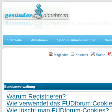
Abnehmen
In Gemeinschaft 
Startseite
Abnehmen
Sport- & Abnehmrechner
Nähr
Mitglieder
Kalender
Suche
Benutzerverwaltung
Warum Registrieren?
Wie verwendet das FUDforum Cooki
Wie löscht man FUDforum-Cookies?