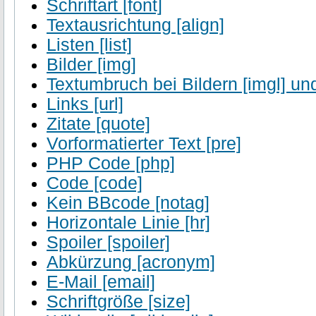
Schriftart [font]
Textausrichtung [align]
Listen [list]
Bilder [img]
Textumbruch bei Bildern [imgl] und
Links [url]
Zitate [quote]
Vorformatierter Text [pre]
PHP Code [php]
Code [code]
Kein BBcode [notag]
Horizontale Linie [hr]
Spoiler [spoiler]
Abkürzung [acronym]
E-Mail [email]
Schriftgröße [size]