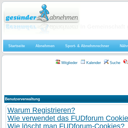
Abnehmen
In Gemeinschaft 
Startseite
Abnehmen
Sport- & Abnehmrechner
Nähr
Mitglieder
Kalender
Suche
Benutzerverwaltung
Warum Registrieren?
Wie verwendet das FUDforum Cooki
Wie löscht man FUDforum-Cookies?