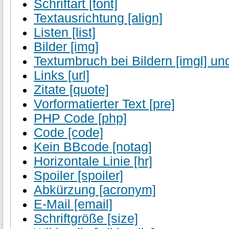
Schriftart [font]
Textausrichtung [align]
Listen [list]
Bilder [img]
Textumbruch bei Bildern [imgl] und
Links [url]
Zitate [quote]
Vorformatierter Text [pre]
PHP Code [php]
Code [code]
Kein BBcode [notag]
Horizontale Linie [hr]
Spoiler [spoiler]
Abkürzung [acronym]
E-Mail [email]
Schriftgröße [size]