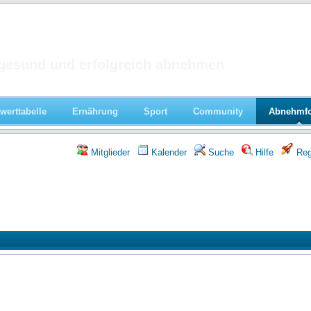
 im Forum
gesund und erfolgreich abnehmen
werttabelle
Ernährung
Sport
Community
Abnehmf
Mitglieder
Kalender
Suche
Hilfe
Regi