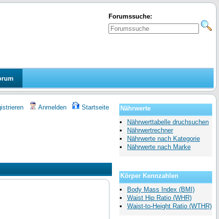
Forumssuche:
orum
strieren
Anmelden
Startseite
Nährwerte
Nährwerttabelle druchsuchen
Nährwertrechner
Nährwerte nach Kategorie
Nährwerte nach Marke
Körper Kennzahlen
Body Mass Index (BMI)
Waist Hip Ratio (WHR)
Waist-to-Height Ratio (WTHR)