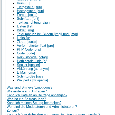
Kursiv [i]
Tiefgestellt [sub]
Hochgestellt [sup]
Farben [color]
Schriftart [font]
Textausrichtung [align]
Listen [list]
Bilder [img]
Textumbruch bei Bildern [imgl] und [imgr]
Links [url]
Zitate [quote]
Vorformatierter Text [pre]
PHP Code [php]
Code [code]
Kein BBcode [notag]
Horizontale Linie [hr]
Spoiler [spoiler]
Abkürzung [acronym]
E-Mail [email]
Schriftgröße [size]
Wikipedia [wikipedia]
Was sind Smileys/Emoticons?
Wie erstelle ich Umfragen?
Kann ich Dateien an Beiträge anhängen?
Was ist ein Beitrags-Icon?
Kann ich meinen Beitrag bearbeiten?
Wer sind die Moderatoren und Administratoren?
Zensur?
Kann ich über Antworten auf meine Beiträge informiert werden?