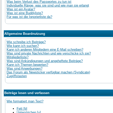
Was beim Verlust des Passwortes zu tun ist
Individuelle Ränge, was sie sind und wie man sie erlangt
Was ist ein Avatar?
Was ist eine Buddyliste?
Für was ist die Ignorierliste da?
Allgemeine Boardnutzung
Wie schreibe ich Beiträge?
Wie kann ich suchen?
Kann ich anderen Mitgliedern eine E-Mail schreiben?
Was sind private Nachrichten und wie verschicke ich sie?
Mitgliederliste?
Was sind Ankündigungen und angeheftete Beiträge?
Kann ich Themen bewerten?
Was sind Anwerbungen?
Das Forum als Newsticker verfügbar machen (Syndicate)
Zugriffstasten
Beiträge lesen und verfassen
Wie formatiert man Text?
Fett [b]
Unterstrichen [u]