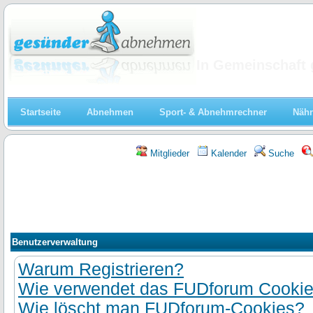
Abnehmen
In Gemeinschaft 
Startseite
Abnehmen
Sport- & Abnehmrechner
Nähr
Mitglieder
Kalender
Suche
Benutzerverwaltung
Warum Registrieren?
Wie verwendet das FUDforum Cooki
Wie löscht man FUDforum-Cookies?