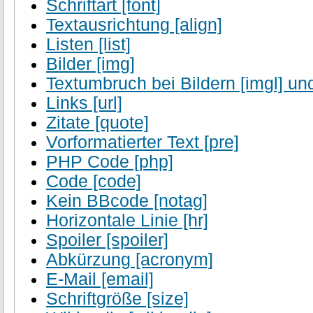
Schriftart [font]
Textausrichtung [align]
Listen [list]
Bilder [img]
Textumbruch bei Bildern [imgl] und
Links [url]
Zitate [quote]
Vorformatierter Text [pre]
PHP Code [php]
Code [code]
Kein BBcode [notag]
Horizontale Linie [hr]
Spoiler [spoiler]
Abkürzung [acronym]
E-Mail [email]
Schriftgröße [size]