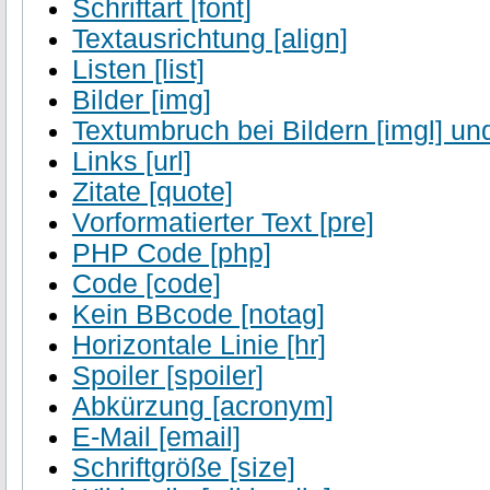
Schriftart [font]
Textausrichtung [align]
Listen [list]
Bilder [img]
Textumbruch bei Bildern [imgl] und
Links [url]
Zitate [quote]
Vorformatierter Text [pre]
PHP Code [php]
Code [code]
Kein BBcode [notag]
Horizontale Linie [hr]
Spoiler [spoiler]
Abkürzung [acronym]
E-Mail [email]
Schriftgröße [size]