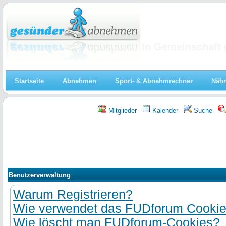
Abnehmen
In Gemeinschaft 
Startseite
Abnehmen
Sport- & Abnehmrechner
Nähr
Mitglieder
Kalender
Suche
Benutzerverwaltung
Warum Registrieren?
Wie verwendet das FUDforum Cooki
Wie löscht man FUDforum-Cookies?