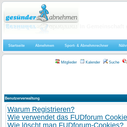
Abnehmen
In Gemeinschaft 
Startseite
Abnehmen
Sport- & Abnehmrechner
Nähr
Mitglieder
Kalender
Suche
Benutzerverwaltung
Warum Registrieren?
Wie verwendet das FUDforum Cooki
Wie löscht man FUDforum-Cookies?