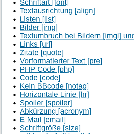
Schriftart [font]
Textausrichtung [align]
Listen [list]
Bilder [img]
Textumbruch bei Bildern [imgl] und
Links [url]
Zitate [quote]
Vorformatierter Text [pre]
PHP Code [php]
Code [code]
Kein BBcode [notag]
Horizontale Linie [hr]
Spoiler [spoiler]
Abkürzung [acronym]
E-Mail [email]
Schriftgröße [size]