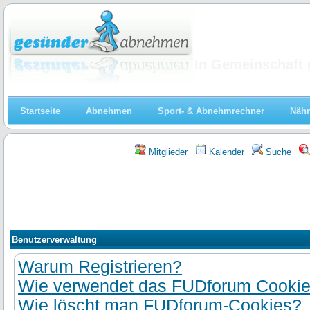
Abnehmen
In Gemeinschaft 
Startseite
Abnehmen
Sport- & Abnehmrechner
Nähr
Mitglieder
Kalender
Suche
Benutzerverwaltung
Warum Registrieren?
Wie verwendet das FUDforum Cooki
Wie löscht man FUDforum-Cookies?