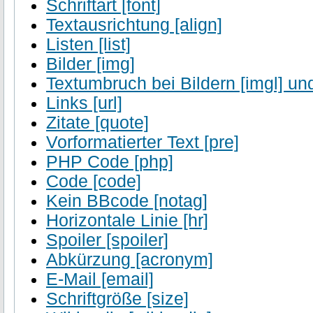
Schriftart [font]
Textausrichtung [align]
Listen [list]
Bilder [img]
Textumbruch bei Bildern [imgl] und
Links [url]
Zitate [quote]
Vorformatierter Text [pre]
PHP Code [php]
Code [code]
Kein BBcode [notag]
Horizontale Linie [hr]
Spoiler [spoiler]
Abkürzung [acronym]
E-Mail [email]
Schriftgröße [size]