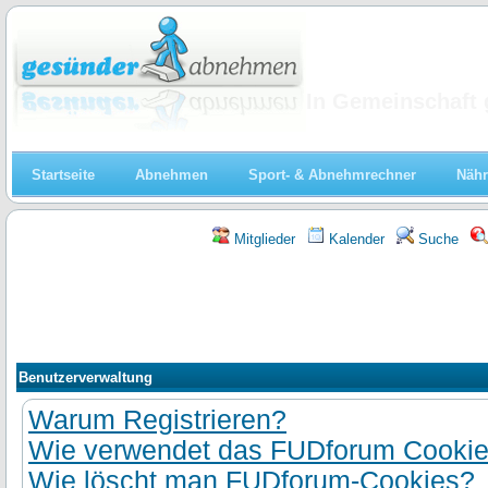
Abnehmen
In Gemeinschaft 
Startseite
Abnehmen
Sport- & Abnehmrechner
Nähr
Mitglieder
Kalender
Suche
Benutzerverwaltung
Warum Registrieren?
Wie verwendet das FUDforum Cooki
Wie löscht man FUDforum-Cookies?