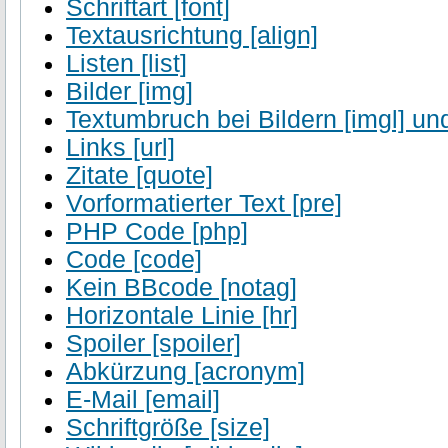
Schriftart [font]
Textausrichtung [align]
Listen [list]
Bilder [img]
Textumbruch bei Bildern [imgl] und
Links [url]
Zitate [quote]
Vorformatierter Text [pre]
PHP Code [php]
Code [code]
Kein BBcode [notag]
Horizontale Linie [hr]
Spoiler [spoiler]
Abkürzung [acronym]
E-Mail [email]
Schriftgröße [size]