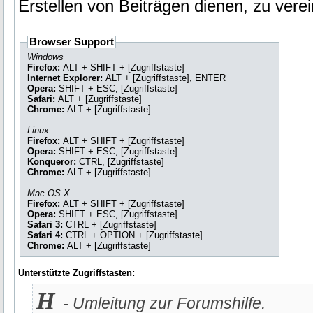
Erstellen von Beiträgen dienen, zu vere
Browser Support
Windows
Firefox:
ALT + SHIFT + [Zugriffstaste]
Internet Explorer:
ALT + [Zugriffstaste], ENTER
Opera:
SHIFT + ESC, [Zugriffstaste]
Safari:
ALT + [Zugriffstaste]
Chrome:
ALT + [Zugriffstaste]
Linux
Firefox:
ALT + SHIFT + [Zugriffstaste]
Opera:
SHIFT + ESC, [Zugriffstaste]
Konqueror:
CTRL, [Zugriffstaste]
Chrome:
ALT + [Zugriffstaste]
Mac OS X
Firefox:
ALT + SHIFT + [Zugriffstaste]
Opera:
SHIFT + ESC, [Zugriffstaste]
Safari 3:
CTRL + [Zugriffstaste]
Safari 4:
CTRL + OPTION + [Zugriffstaste]
Chrome:
ALT + [Zugriffstaste]
Unterstützte Zugriffstasten:
H
- Umleitung zur Forumshilfe.