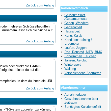
Zurück zum Anfang
Kalorienverbauch
Grundumssatz
/Gesamtumsatz
Gehen, Wandern
n oder mehreren Schlüsselbegriffen
Gartenarbeit
n. Außerdem lässt sich die Suche auf
Hausarbeit
Kanu, Kajak
Konditionstraining /
Zurück zum Anfang
Ergometer
Laufen, Joggen
Rad, Rennrad, MTB, BMX
Schwimmen, Tauchen
Tanzen, Aerobic
Wintersport
icken oder direkt die
E-Mail
-
Walking
tig bist, klickst du auf die
Verschiendene Sportarten
rempfehlen, in dem du ihnen die URL
Abnehmrechner
Zurück zum Anfang
Abnahmedauer
Gewichtsabnahme über
Zeitraum
Benötigtes Kaloriendefizit
 das PN-System zugreifen zu können,