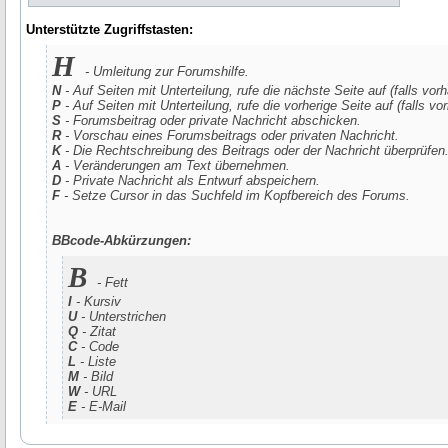
Unterstützte Zugriffstasten:
H
- Umleitung zur Forumshilfe.
N
- Auf Seiten mit Unterteilung, rufe die nächste Seite auf (falls vor
P
- Auf Seiten mit Unterteilung, rufe die vorherige Seite auf (falls vo
S
- Forumsbeitrag oder private Nachricht abschicken.
R
- Vorschau eines Forumsbeitrags oder privaten Nachricht.
K
- Die Rechtschreibung des Beitrags oder der Nachricht überprüfen
A
- Veränderungen am Text übernehmen.
D
- Private Nachricht als Entwurf abspeichern.
F
- Setze Cursor in das Suchfeld im Kopfbereich des Forums.
BBcode-Abkürzungen:
B
- Fett
I
- Kursiv
U
- Unterstrichen
Q
- Zitat
C
- Code
L
- Liste
M
- Bild
W
- URL
E
- E-Mail