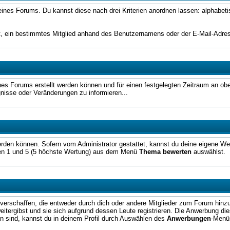
ieder eines Forums. Du kannst diese nach drei Kriterien anordnen lassen: alph
icht, ein bestimmtes Mitglied anhand des Benutzernamens oder der E-Mail-Adr
nes Forums erstellt werden können und für einen festgelegten Zeitraum an obe
isse oder Veränderungen zu informieren...
werden können. Sofern vom Administrator gestattet, kannst du deine eigene Wer
hen 1 und 5 (5 höchste Wertung) aus dem Menü
Thema bewerten
auswählst.
verschaffen, die entweder durch dich oder andere Mitglieder zum Forum hin
tergibst und sie sich aufgrund dessen Leute registrieren. Die Anwerbung die
en sind, kannst du in deinem Profil durch Auswählen des
Anwerbungen
-Menü