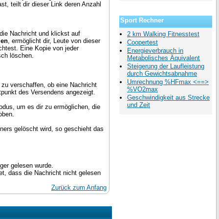
, teilt dir dieser Link deren Anzahl
Sport Rechner
ie Nachricht und klickst auf
2 km Walking Fitnesstest
len
, ermöglicht dir, Leute von dieser
Coopertest
chtest. Eine Kopie von jeder
Energieverbrauch in
sch löschen.
Metabolisches Äquivalent
Steigerung der Laufleistung
durch Gewichtsabnahme
Umrechnung %HFmax <==>
 zu verschaffen, ob eine Nachricht
%VO2max
itpunkt des Versendens angezeigt.
Geschwindigkeit aus Strecke
und Zeit
modus, um es dir zu ermöglichen, die
oben.
ners gelöscht wird, so geschieht das
nger gelesen wurde.
t, dass die Nachricht nicht gelesen
Zurück zum Anfang