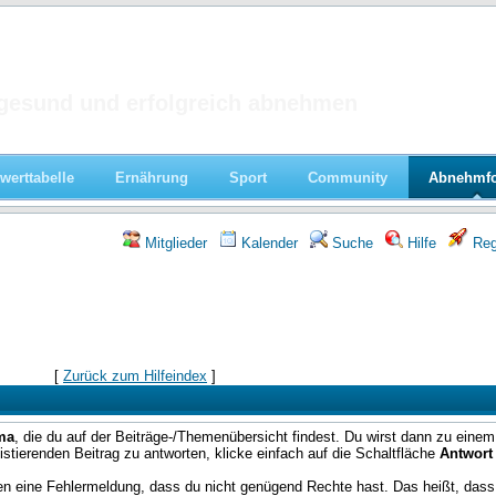
 im Forum
gesund und erfolgreich abnehmen
werttabelle
Ernährung
Sport
Community
Abnehmf
Mitglieder
Kalender
Suche
Hilfe
Regi
[
Zurück zum Hilfeindex
]
ma
, die du auf der Beiträge-/Themenübersicht findest. Du wirst dann zu einem 
istierenden Beitrag zu antworten, klicke einfach auf die Schaltfläche
Antwort
 eine Fehlermeldung, dass du nicht genügend Rechte hast. Das heißt, dass