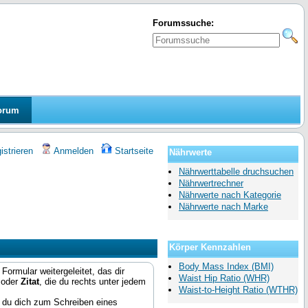
Forumssuche:
orum
strieren
Anmelden
Startseite
Nährwerte
Nährwerttabelle druchsuchen
Nährwertrechner
Nährwerte nach Kategorie
Nährwerte nach Marke
Körper Kennzahlen
Body Mass Index (BMI)
Formular weitergeleitet, das dir
Waist Hip Ratio (WHR)
oder
Zitat
, die du rechts unter jedem
Waist-to-Height Ratio (WTHR)
 du dich zum Schreiben eines