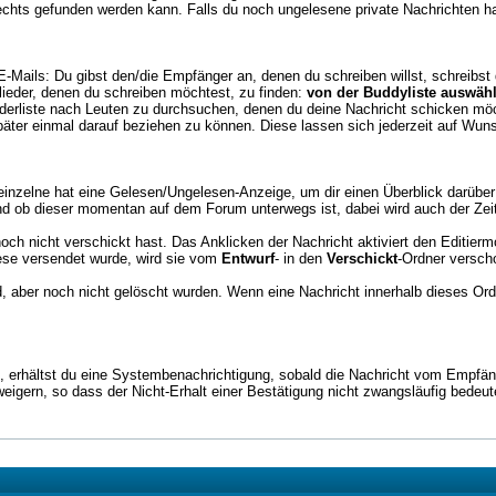
rechts gefunden werden kann. Falls du noch ungelesene private Nachrichten hast
Mails: Du gibst den/die Empfänger an, denen du schreiben willst, schreibst d
tglieder, denen du schreiben möchtest, zu finden:
von der Buddyliste auswäh
iederliste nach Leuten zu durchsuchen, denen du deine Nachricht schicken mö
päter einmal darauf beziehen zu können. Diese lassen sich jederzeit auf Wun
e einzelne hat eine Gelesen/Ungelesen-Anzeige, um dir einen Überblick darüber
nd ob dieser momentan auf dem Forum unterwegs ist, dabei wird auch der Ze
noch nicht verschickt hast. Das Anklicken der Nachricht aktiviert den Editier
iese versendet wurde, wird sie vom
Entwurf
- in den
Verschickt
-Ordner versch
d, aber noch nicht gelöscht wurden. Wenn eine Nachricht innerhalb dieses Ord
t, erhältst du eine Systembenachrichtigung, sobald die Nachricht vom Empfä
igern, so dass der Nicht-Erhalt einer Bestätigung nicht zwangsläufig bedeute