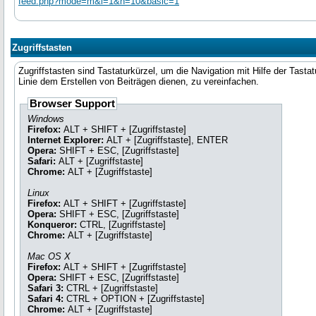
feed.php?mode=m&l=1&n=10&basic=1
Zugriffstasten
Zugriffstasten sind Tastaturkürzel, um die Navigation mit Hilfe der Tas
Linie dem Erstellen von Beiträgen dienen, zu vereinfachen.
Browser Support
Windows
Firefox:
ALT + SHIFT + [Zugriffstaste]
Internet Explorer:
ALT + [Zugriffstaste], ENTER
Opera:
SHIFT + ESC, [Zugriffstaste]
Safari:
ALT + [Zugriffstaste]
Chrome:
ALT + [Zugriffstaste]
Linux
Firefox:
ALT + SHIFT + [Zugriffstaste]
Opera:
SHIFT + ESC, [Zugriffstaste]
Konqueror:
CTRL, [Zugriffstaste]
Chrome:
ALT + [Zugriffstaste]
Mac OS X
Firefox:
ALT + SHIFT + [Zugriffstaste]
Opera:
SHIFT + ESC, [Zugriffstaste]
Safari 3:
CTRL + [Zugriffstaste]
Safari 4:
CTRL + OPTION + [Zugriffstaste]
Chrome:
ALT + [Zugriffstaste]