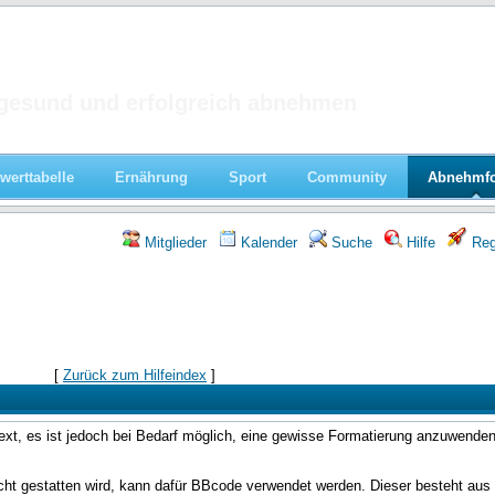
 im Forum
gesund und erfolgreich abnehmen
werttabelle
Ernährung
Sport
Community
Abnehmf
Mitglieder
Kalender
Suche
Hilfe
Regi
[
Zurück zum Hilfeindex
]
t, es ist jedoch bei Bedarf möglich, eine gewisse Formatierung anzuwenden,
ht gestatten wird, kann dafür BBcode verwendet werden. Dieser besteht aus e