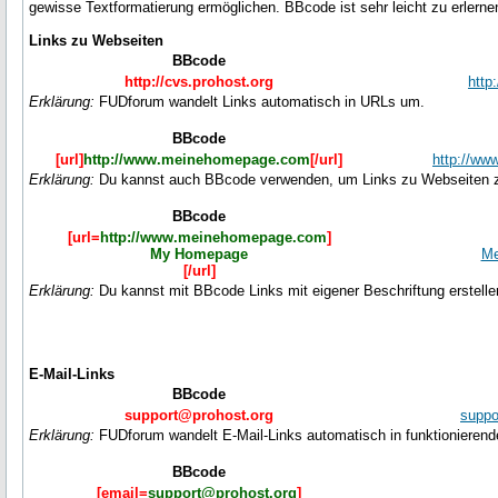
gewisse Textformatierung ermöglichen. BBcode ist sehr leicht zu erlerne
Links zu Webseiten
BBcode
http://cvs.prohost.org
http
Erklärung:
FUDforum wandelt Links automatisch in URLs um.
BBcode
[url]
http://www.meinehomepage.com
[/url]
http://w
Erklärung:
Du kannst auch BBcode verwenden, um Links zu Webseiten zu
BBcode
[url=
http://www.meinehomepage.com
]
My Homepage
Me
[/url]
Erklärung:
Du kannst mit BBcode Links mit eigener Beschriftung erstelle
E-Mail-Links
BBcode
support@prohost.org
suppo
Erklärung:
FUDforum wandelt E-Mail-Links automatisch in funktionierend
BBcode
[email=
support@prohost.org
]