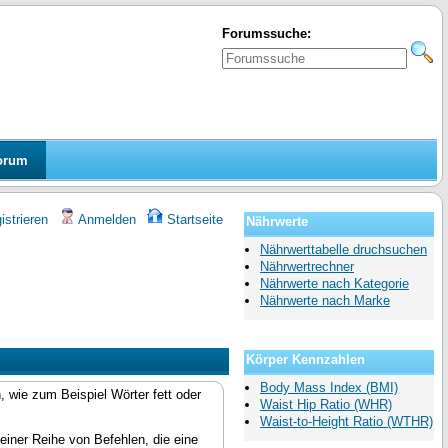
Forumssuche:
orum
strieren
Anmelden
Startseite
Nährwerte
Nährwerttabelle druchsuchen
Nährwertrechner
Nährwerte nach Kategorie
Nährwerte nach Marke
Körper Kennzahlen
Body Mass Index (BMI)
 wie zum Beispiel Wörter fett oder
Waist Hip Ratio (WHR)
Waist-to-Height Ratio (WTHR)
iner Reihe von Befehlen, die eine