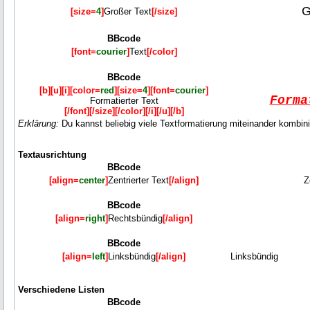
G
[size=
4
]
Großer Text
[/size]
BBcode
[font=
courier
]
Text
[/color]
BBcode
[b][u][i][color=
red
][size=
4
][font=
courier
]
Forma
Formatierter Text
[/font][/size][/color][/i][/u][/b]
Erklärung:
Du kannst beliebig viele Textformatierung miteinander kombini
Textausrichtung
BBcode
[align=
center
]
Zentrierter Text
[/align]
Z
BBcode
[align=
right
]
Rechtsbündig
[/align]
BBcode
[align=
left
]
Linksbündig
[/align]
Linksbündig
Verschiedene Listen
BBcode