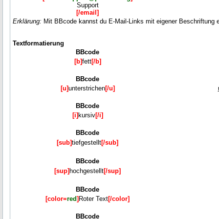
Support
[/email]
Erklärung:
Mit BBcode kannst du E-Mail-Links mit eigener Beschriftung e
Textformatierung
BBcode
[b]
fett
[/b]
BBcode
[u]
unterstrichen
[/u]
BBcode
[i]
kursiv
[/i]
BBcode
[sub]
tiefgestellt
[/sub]
BBcode
[sup]
hochgestellt
[/sup]
BBcode
[color=
red
]
Roter Text
[/color]
BBcode