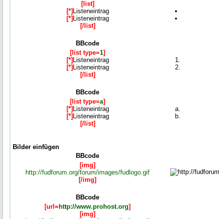
[list]
[*]
Listeneintrag
[*]
Listeneintrag
[/list]
BBcode
[list type=
1
]
[*]
Listeneintrag
[*]
Listeneintrag
[/list]
BBcode
[list type=
a
]
[*]
Listeneintrag
[*]
Listeneintrag
[/list]
Bilder einfügen
BBcode
[img]
http://fudforum.org/forum/images/fudlogo.gif
[/img]
BBcode
[url=
http://www.prohost.org
]
[img]