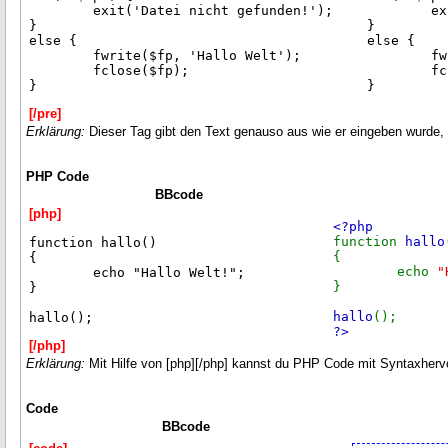
	exit('Datei nicht gefunden!');       
	e
} 
} 
else { 
else { 
	fwrite($fp, 'Hallo Welt');
	f
	fclose($fp);
	f
} 
} 
[/pre]
Erklärung:
Dieser Tag gibt den Text genauso aus wie er eingeben wurde,
PHP Code
BBcode
[php]
<?php
function
hallo
function hallo()

{
{

echo
"
	echo "Hallo Welt!";

}
}

hallo
();
?>
[/php]
Erklärung:
Mit Hilfe von [php][/php] kannst du PHP Code mit Syntaxher
Code
BBcode