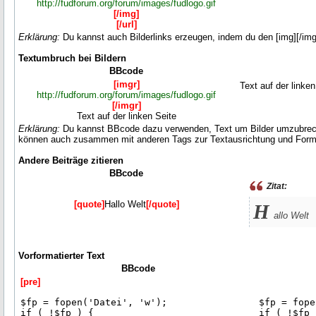
http://fudforum.org/forum/images/fudlogo.gif
[/img]
[/url]
Erklärung:
Du kannst auch Bilderlinks erzeugen, indem du den [img][/img] T
Textumbruch bei Bildern
BBcode
[imgr]
Text auf der linken
http://fudforum.org/forum/images/fudlogo.gif
[/imgr]
Text auf der linken Seite
Erklärung:
Du kannst BBcode dazu verwenden, Text um Bilder umzubrechen, i
können auch zusammen mit anderen Tags zur Textausrichtung und Form
Andere Beiträge zitieren
BBcode
Zitat:
[quote]
Hallo Welt
[/quote]
H
allo Welt
Vorformatierter Text
BBcode
[pre]
$fp = fopen('Datei', 'w');
$fp = fope
if ( !$fp ) {
if ( !$fp 