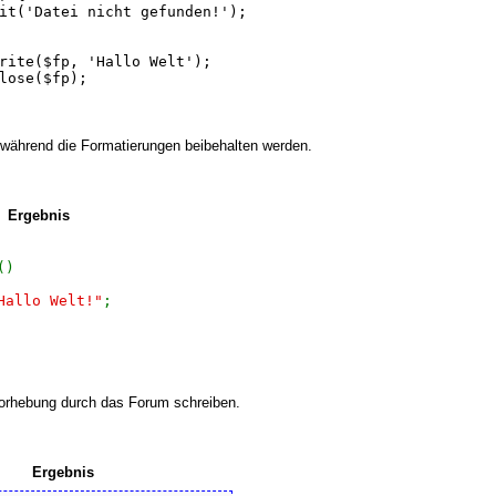
xit('Datei nicht gefunden!');
write($fp, 'Hallo Welt');
close($fp);
 während die Formatierungen beibehalten werden.
Ergebnis
()
Hallo Welt!"
;
vorhebung durch das Forum schreiben.
Ergebnis