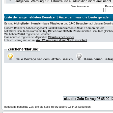
aufgeben. Werbung für Diätmittel ist ausdrücklich nicht erwünscht
Benutzername:
Passw
Liste der angemeldeten Benutzer [
Anzeigen, was die Leute gerade 
Es sind
0 Mitglieder
,
0 unsichtbare Mitglieder
und
2740 Besucher
auf diesem Board
Unsere Benutzer haben insgesamt
540333 Nachrichten
in
9943 Themen
erstellt.
Mit
93672
Benutzern waren am
Mi, 19 Februar 2025 02:23
die meisten Benutzer gleichzei
Wir haben
25640
registrierte Benutzer.
Das neueste registrierte Mitglied ist
Claudius Schneider
Letzter Beitrag im Forum:
Aw: Wenn essen deine Seele streichelt
Zeichenerklärung:
Neue Beiträge seit dem letzten Besuch
Keine neuen Beiträ
aktuelle Zeit:
Do Aug 06 05:09:1
Insgesamt benötigte Zeit, um die Seite zu erzeugen: 0.34418 Sekunden