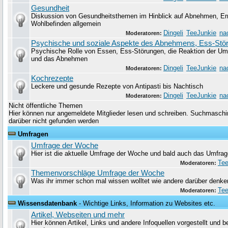
Gesundheit
Diskussion von Gesundheitsthemen im Hinblick auf Abnehmen, Er
Wohlbefinden allgemein
Dingeli
TeeJunkie
na
Moderatoren:
Psychische und soziale Aspekte des Abnehmens, Ess-Stö
Psychische Rolle von Essen, Ess-Störungen, die Reaktion der Um
und das Abnehmen
Dingeli
TeeJunkie
na
Moderatoren:
Kochrezepte
Leckere und gesunde Rezepte von Antipasti bis Nachtisch
Dingeli
TeeJunkie
na
Moderatoren:
Nicht öffentliche Themen
Hier können nur angemeldete Mitglieder lesen und schreiben. Suchmaschin
darüber nicht gefunden werden
Umfragen
Umfrage der Woche
Hier ist die aktuelle Umfrage der Woche und bald auch das Umfrag
Tee
Moderatoren:
Themenvorschläge Umfrage der Woche
Was ihr immer schon mal wissen wolltet wie andere darüber denke
Tee
Moderatoren:
Wissensdatenbank
- Wichtige Links, Information zu Websites etc.
Artikel, Webseiten und mehr
Hier können Artikel, Links und andere Infoquellen vorgestellt und 