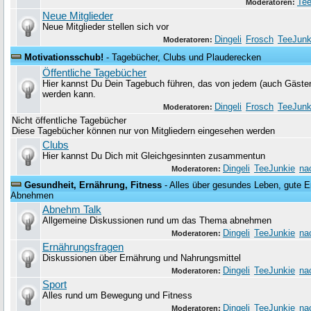
Tee
Moderatoren:
Neue Mitglieder
Neue Mitglieder stellen sich vor
Dingeli
Frosch
TeeJunk
Moderatoren:
Motivationsschub!
- Tagebücher, Clubs und Plauderecken
Öffentliche Tagebücher
Hier kannst Du Dein Tagebuch führen, das von jedem (auch Gäste
werden kann.
Dingeli
Frosch
TeeJunk
Moderatoren:
Nicht öffentliche Tagebücher
Diese Tagebücher können nur von Mitgliedern eingesehen werden
Clubs
Hier kannst Du Dich mit Gleichgesinnten zusammentun
Dingeli
TeeJunkie
na
Moderatoren:
Gesundheit, Ernährung, Fitness
- Alles über gesundes Leben, gute Er
Abnehmen
Abnehm Talk
Allgemeine Diskussionen rund um das Thema abnehmen
Dingeli
TeeJunkie
na
Moderatoren:
Ernährungsfragen
Diskussionen über Ernährung und Nahrungsmittel
Dingeli
TeeJunkie
na
Moderatoren:
Sport
Alles rund um Bewegung und Fitness
Dingeli
TeeJunkie
na
Moderatoren: