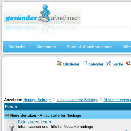
Abnehmen
In Gemeinschaft 
Startseite
Abnehmen
Sport- & Abnehmrechner
Nähr
Mitglieder
Kalender
Suche
::
::
Anzeigen:
Heutige Beiträge
Unbeantwortete Beiträge
Abstimmungen 
Forum
Neue Benutzer
- Anlaufstelle für Neulinge
Bitte zuerst lesen
Informationen und Hilfe für Neuankömmlinge