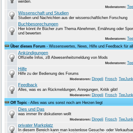
werden.
Tee
Moderatoren:
Wissenschaft und Studien
Studien und Nachrichten aus der wissenschaftlichen Forschung
Buchbesprechungen
Hier könnt ihr Bücher zum Thema Abnehmen, Ernährung oder Sport
und bewerten
Tee
Moderatoren:
Über dieses Forum
- Wissenswertes, News, Hilfe und Feedback für al
Ankündigungen
Offizielle Infos, zB Abwesenheitsmeldung von Mods
Tee
Moderatoren:
Hilfe
Hilfe zu der Bedienung des Forums
Dingeli
Frosch
TeeJunk
Moderatoren:
Feedback
Alles, was es an Rückmeldungen, Anregungen, Kritik gibt!
Dingeli
Frosch
TeeJunk
Moderatoren:
Off Topic
- Alles was uns sonst noch am Herzen liegt
Dies und Das
was immer Ihr diskutieren wollt
Dingeli
Frosch
TeeJunk
Moderatoren:
privater Markplatz
In diesem Bereich kann man kostenlose Gesuche- oder Verkaufsa