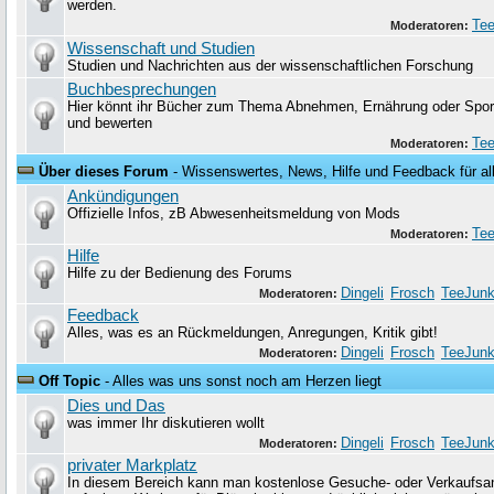
werden.
Tee
Moderatoren:
Wissenschaft und Studien
Studien und Nachrichten aus der wissenschaftlichen Forschung
Buchbesprechungen
Hier könnt ihr Bücher zum Thema Abnehmen, Ernährung oder Sport
und bewerten
Tee
Moderatoren:
Über dieses Forum
- Wissenswertes, News, Hilfe und Feedback für al
Ankündigungen
Offizielle Infos, zB Abwesenheitsmeldung von Mods
Tee
Moderatoren:
Hilfe
Hilfe zu der Bedienung des Forums
Dingeli
Frosch
TeeJunk
Moderatoren:
Feedback
Alles, was es an Rückmeldungen, Anregungen, Kritik gibt!
Dingeli
Frosch
TeeJunk
Moderatoren:
Off Topic
- Alles was uns sonst noch am Herzen liegt
Dies und Das
was immer Ihr diskutieren wollt
Dingeli
Frosch
TeeJunk
Moderatoren:
privater Markplatz
In diesem Bereich kann man kostenlose Gesuche- oder Verkaufsa