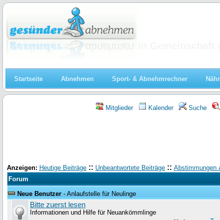
Abnehmen
In Gemeinschaft 
Startseite
Abnehmen
Sport- & Abnehmrechner
Nähr
Mitglieder
Kalender
Suche
::
::
Anzeigen:
Heutige Beiträge
Unbeantwortete Beiträge
Abstimmungen 
Forum
Neue Benutzer
- Anlaufstelle für Neulinge
Bitte zuerst lesen
Informationen und Hilfe für Neuankömmlinge