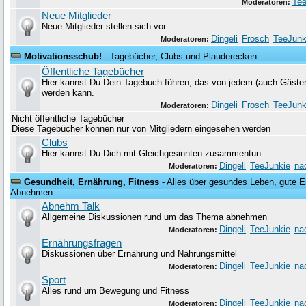
Tee
Moderatoren:
Neue Mitglieder
Neue Mitglieder stellen sich vor
Dingeli
Frosch
TeeJunk
Moderatoren:
Motivationsschub!
- Tagebücher, Clubs und Plauderecken
Öffentliche Tagebücher
Hier kannst Du Dein Tagebuch führen, das von jedem (auch Gäste
werden kann.
Dingeli
Frosch
TeeJunk
Moderatoren:
Nicht öffentliche Tagebücher
Diese Tagebücher können nur von Mitgliedern eingesehen werden
Clubs
Hier kannst Du Dich mit Gleichgesinnten zusammentun
Dingeli
TeeJunkie
na
Moderatoren:
Gesundheit, Ernährung, Fitness
- Alles über gesundes Leben, gute Er
Abnehmen
Abnehm Talk
Allgemeine Diskussionen rund um das Thema abnehmen
Dingeli
TeeJunkie
na
Moderatoren:
Ernährungsfragen
Diskussionen über Ernährung und Nahrungsmittel
Dingeli
TeeJunkie
na
Moderatoren:
Sport
Alles rund um Bewegung und Fitness
Dingeli
TeeJunkie
na
Moderatoren: