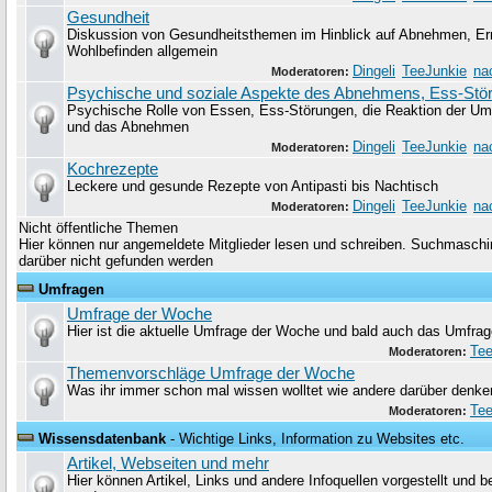
Gesundheit
Diskussion von Gesundheitsthemen im Hinblick auf Abnehmen, Er
Wohlbefinden allgemein
Dingeli
TeeJunkie
na
Moderatoren:
Psychische und soziale Aspekte des Abnehmens, Ess-Stö
Psychische Rolle von Essen, Ess-Störungen, die Reaktion der Um
und das Abnehmen
Dingeli
TeeJunkie
na
Moderatoren:
Kochrezepte
Leckere und gesunde Rezepte von Antipasti bis Nachtisch
Dingeli
TeeJunkie
na
Moderatoren:
Nicht öffentliche Themen
Hier können nur angemeldete Mitglieder lesen und schreiben. Suchmaschin
darüber nicht gefunden werden
Umfragen
Umfrage der Woche
Hier ist die aktuelle Umfrage der Woche und bald auch das Umfrag
Tee
Moderatoren:
Themenvorschläge Umfrage der Woche
Was ihr immer schon mal wissen wolltet wie andere darüber denke
Tee
Moderatoren:
Wissensdatenbank
- Wichtige Links, Information zu Websites etc.
Artikel, Webseiten und mehr
Hier können Artikel, Links und andere Infoquellen vorgestellt und 