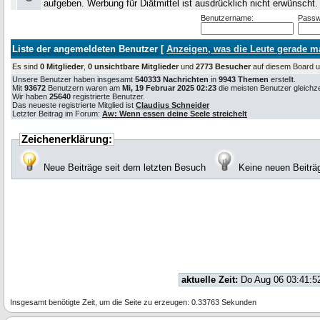
aufgeben. Werbung für Diätmittel ist ausdrücklich nicht erwünscht
Benutzername:
Passw
Liste der angemeldeten Benutzer [
Anzeigen, was die Leute gerade 
Es sind
0 Mitglieder
,
0 unsichtbare Mitglieder
und
2773 Besucher
auf diesem Board
Unsere Benutzer haben insgesamt
540333 Nachrichten
in
9943 Themen
erstellt.
Mit
93672
Benutzern waren am
Mi, 19 Februar 2025 02:23
die meisten Benutzer gleichzei
Wir haben
25640
registrierte Benutzer.
Das neueste registrierte Mitglied ist
Claudius Schneider
Letzter Beitrag im Forum:
Aw: Wenn essen deine Seele streichelt
Zeichenerklärung:
Neue Beiträge seit dem letzten Besuch
Keine neuen Beiträ
aktuelle Zeit:
Do Aug 06 03:41:5
Insgesamt benötigte Zeit, um die Seite zu erzeugen: 0.33763 Sekunden