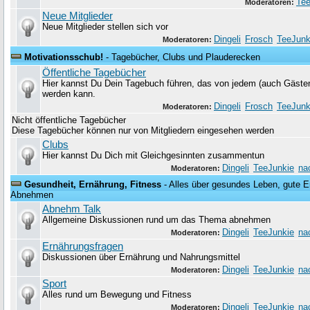
Tee
Moderatoren:
Neue Mitglieder
Neue Mitglieder stellen sich vor
Dingeli
Frosch
TeeJunk
Moderatoren:
Motivationsschub!
- Tagebücher, Clubs und Plauderecken
Öffentliche Tagebücher
Hier kannst Du Dein Tagebuch führen, das von jedem (auch Gäste
werden kann.
Dingeli
Frosch
TeeJunk
Moderatoren:
Nicht öffentliche Tagebücher
Diese Tagebücher können nur von Mitgliedern eingesehen werden
Clubs
Hier kannst Du Dich mit Gleichgesinnten zusammentun
Dingeli
TeeJunkie
na
Moderatoren:
Gesundheit, Ernährung, Fitness
- Alles über gesundes Leben, gute Er
Abnehmen
Abnehm Talk
Allgemeine Diskussionen rund um das Thema abnehmen
Dingeli
TeeJunkie
na
Moderatoren:
Ernährungsfragen
Diskussionen über Ernährung und Nahrungsmittel
Dingeli
TeeJunkie
na
Moderatoren:
Sport
Alles rund um Bewegung und Fitness
Dingeli
TeeJunkie
na
Moderatoren: