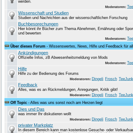
werden.
Tee
Moderatoren:
Wissenschaft und Studien
Studien und Nachrichten aus der wissenschaftlichen Forschung
Buchbesprechungen
Hier könnt ihr Bücher zum Thema Abnehmen, Ernährung oder Sport
und bewerten
Tee
Moderatoren:
Über dieses Forum
- Wissenswertes, News, Hilfe und Feedback für al
Ankündigungen
Offizielle Infos, zB Abwesenheitsmeldung von Mods
Tee
Moderatoren:
Hilfe
Hilfe zu der Bedienung des Forums
Dingeli
Frosch
TeeJunk
Moderatoren:
Feedback
Alles, was es an Rückmeldungen, Anregungen, Kritik gibt!
Dingeli
Frosch
TeeJunk
Moderatoren:
Off Topic
- Alles was uns sonst noch am Herzen liegt
Dies und Das
was immer Ihr diskutieren wollt
Dingeli
Frosch
TeeJunk
Moderatoren:
privater Markplatz
In diesem Bereich kann man kostenlose Gesuche- oder Verkaufsa