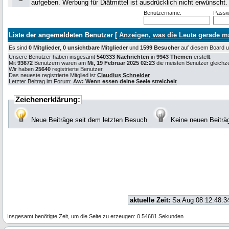
aufgeben. Werbung für Diätmittel ist ausdrücklich nicht erwünscht
Benutzername:
Passw
Liste der angemeldeten Benutzer [
Anzeigen, was die Leute gerade 
Es sind
0 Mitglieder
,
0 unsichtbare Mitglieder
und
1599 Besucher
auf diesem Board
Unsere Benutzer haben insgesamt
540333 Nachrichten
in
9943 Themen
erstellt.
Mit
93672
Benutzern waren am
Mi, 19 Februar 2025 02:23
die meisten Benutzer gleichzei
Wir haben
25640
registrierte Benutzer.
Das neueste registrierte Mitglied ist
Claudius Schneider
Letzter Beitrag im Forum:
Aw: Wenn essen deine Seele streichelt
Zeichenerklärung:
Neue Beiträge seit dem letzten Besuch
Keine neuen Beiträ
aktuelle Zeit:
Sa Aug 08 12:48:3
Insgesamt benötigte Zeit, um die Seite zu erzeugen: 0.54681 Sekunden