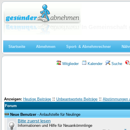
Abnehmen
In Gemeinschaft 
Startseite
Abnehmen
Sport- & Abnehmrechner
Nähr
Mitglieder
Kalender
Suche
::
::
Anzeigen:
Heutige Beiträge
Unbeantwortete Beiträge
Abstimmungen 
Forum
Neue Benutzer
- Anlaufstelle für Neulinge
Bitte zuerst lesen
Informationen und Hilfe für Neuankömmlinge