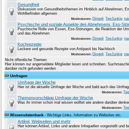
Gesundheit
Diskussion von Gesundheitsthemen im Hinblick auf Abnehmen, Er
Wohlbefinden allgemein
Dingeli
TeeJunkie
na
Moderatoren:
Psychische und soziale Aspekte des Abnehmens, Ess-Stö
Psychische Rolle von Essen, Ess-Störungen, die Reaktion der Um
und das Abnehmen
Dingeli
TeeJunkie
na
Moderatoren:
Kochrezepte
Leckere und gesunde Rezepte von Antipasti bis Nachtisch
Dingeli
TeeJunkie
na
Moderatoren:
Nicht öffentliche Themen
Hier können nur angemeldete Mitglieder lesen und schreiben. Suchmaschin
darüber nicht gefunden werden
Umfragen
Umfrage der Woche
Hier ist die aktuelle Umfrage der Woche und bald auch das Umfrag
Tee
Moderatoren:
Themenvorschläge Umfrage der Woche
Was ihr immer schon mal wissen wolltet wie andere darüber denke
Tee
Moderatoren:
Wissensdatenbank
- Wichtige Links, Information zu Websites etc.
Artikel, Webseiten und mehr
Hier können Artikel, Links und andere Infoquellen vorgestellt und 