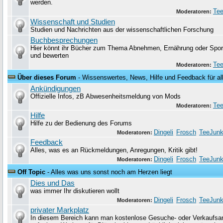
werden.
Tee
Moderatoren:
Wissenschaft und Studien
Studien und Nachrichten aus der wissenschaftlichen Forschung
Buchbesprechungen
Hier könnt ihr Bücher zum Thema Abnehmen, Ernährung oder Sport
und bewerten
Tee
Moderatoren:
Über dieses Forum
- Wissenswertes, News, Hilfe und Feedback für al
Ankündigungen
Offizielle Infos, zB Abwesenheitsmeldung von Mods
Tee
Moderatoren:
Hilfe
Hilfe zu der Bedienung des Forums
Dingeli
Frosch
TeeJunk
Moderatoren:
Feedback
Alles, was es an Rückmeldungen, Anregungen, Kritik gibt!
Dingeli
Frosch
TeeJunk
Moderatoren:
Off Topic
- Alles was uns sonst noch am Herzen liegt
Dies und Das
was immer Ihr diskutieren wollt
Dingeli
Frosch
TeeJunk
Moderatoren:
privater Markplatz
In diesem Bereich kann man kostenlose Gesuche- oder Verkaufsa