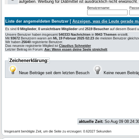
aufgeben. Werbung für Diätmittel ist ausdrücklich nicht erwünscht
Benutzername:
Passw
Liste der angemeldeten Benutzer [
Anzeigen, was die Leute gerade 
Es sind
0 Mitglieder
,
0 unsichtbare Mitglieder
und
2519 Besucher
auf diesem Board
Unsere Benutzer haben insgesamt
540333 Nachrichten
in
9943 Themen
erstellt.
Mit
93672
Benutzern waren am
Mi, 19 Februar 2025 02:23
die meisten Benutzer gleichzei
Wir haben
25640
registrierte Benutzer.
Das neueste registrierte Mitglied ist
Claudius Schneider
Letzter Beitrag im Forum:
Aw: Wenn essen deine Seele streichelt
Zeichenerklärung:
Neue Beiträge seit dem letzten Besuch
Keine neuen Beiträ
aktuelle Zeit:
So Aug 09 08:24:3
Insgesamt benötigte Zeit, um die Seite zu erzeugen: 0.62027 Sekunden