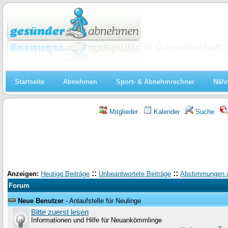
Abnehmen
In Gemeinschaft 
Startseite
Abnehmen
Sport- & Abnehmrechner
Nähr
Mitglieder
Kalender
Suche
::
::
Anzeigen:
Heutige Beiträge
Unbeantwortete Beiträge
Abstimmungen 
Forum
Neue Benutzer
- Anlaufstelle für Neulinge
Bitte zuerst lesen
Informationen und Hilfe für Neuankömmlinge