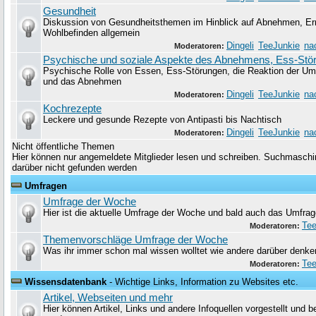
Gesundheit
Diskussion von Gesundheitsthemen im Hinblick auf Abnehmen, Er
Wohlbefinden allgemein
Dingeli
TeeJunkie
na
Moderatoren:
Psychische und soziale Aspekte des Abnehmens, Ess-Stö
Psychische Rolle von Essen, Ess-Störungen, die Reaktion der Um
und das Abnehmen
Dingeli
TeeJunkie
na
Moderatoren:
Kochrezepte
Leckere und gesunde Rezepte von Antipasti bis Nachtisch
Dingeli
TeeJunkie
na
Moderatoren:
Nicht öffentliche Themen
Hier können nur angemeldete Mitglieder lesen und schreiben. Suchmaschin
darüber nicht gefunden werden
Umfragen
Umfrage der Woche
Hier ist die aktuelle Umfrage der Woche und bald auch das Umfrag
Tee
Moderatoren:
Themenvorschläge Umfrage der Woche
Was ihr immer schon mal wissen wolltet wie andere darüber denke
Tee
Moderatoren:
Wissensdatenbank
- Wichtige Links, Information zu Websites etc.
Artikel, Webseiten und mehr
Hier können Artikel, Links und andere Infoquellen vorgestellt und 