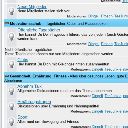
Tee
Moderatoren:
Neue Mitglieder
Neue Mitglieder stellen sich vor
Dingeli
Frosch
TeeJunk
Moderatoren:
Motivationsschub!
- Tagebücher, Clubs und Plauderecken
Öffentliche Tagebücher
Hier kannst Du Dein Tagebuch führen, das von jedem (auch Gäste
werden kann.
Dingeli
Frosch
TeeJunk
Moderatoren:
Nicht öffentliche Tagebücher
Diese Tagebücher können nur von Mitgliedern eingesehen werden
Clubs
Hier kannst Du Dich mit Gleichgesinnten zusammentun
Dingeli
TeeJunkie
na
Moderatoren:
Gesundheit, Ernährung, Fitness
- Alles über gesundes Leben, gute Er
Abnehmen
Abnehm Talk
Allgemeine Diskussionen rund um das Thema abnehmen
Dingeli
TeeJunkie
na
Moderatoren:
Ernährungsfragen
Diskussionen über Ernährung und Nahrungsmittel
Dingeli
TeeJunkie
na
Moderatoren:
Sport
Alles rund um Bewegung und Fitness
Dingeli
TeeJunkie
na
Moderatoren: