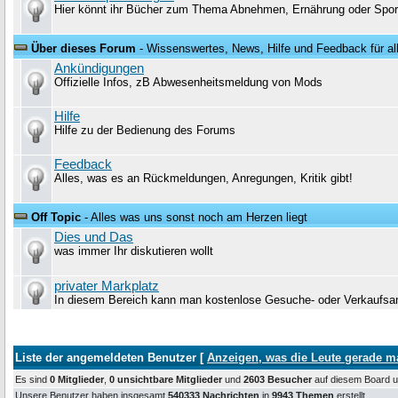
Hier könnt ihr Bücher zum Thema Abnehmen, Ernährung oder Sport
Über dieses Forum
- Wissenswertes, News, Hilfe und Feedback für al
Ankündigungen
Offizielle Infos, zB Abwesenheitsmeldung von Mods
Hilfe
Hilfe zu der Bedienung des Forums
Feedback
Alles, was es an Rückmeldungen, Anregungen, Kritik gibt!
Off Topic
- Alles was uns sonst noch am Herzen liegt
Dies und Das
was immer Ihr diskutieren wollt
privater Markplatz
In diesem Bereich kann man kostenlose Gesuche- oder Verkaufsanz
Liste der angemeldeten Benutzer [
Anzeigen, was die Leute gerade 
Es sind
0 Mitglieder
,
0 unsichtbare Mitglieder
und
2603 Besucher
auf diesem Board
Unsere Benutzer haben insgesamt
540333 Nachrichten
in
9943 Themen
erstellt.