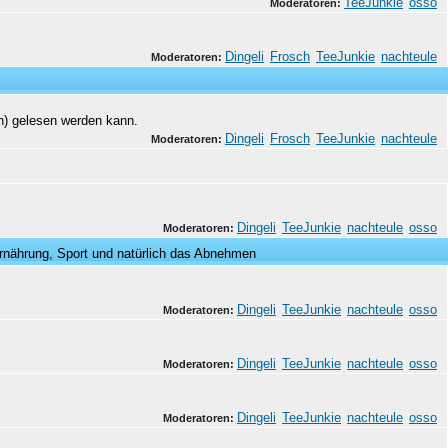
TeeJunkie
osso
Moderatoren:
Dingeli
Frosch
TeeJunkie
nachteule
Moderatoren:
n) gelesen werden kann.
Dingeli
Frosch
TeeJunkie
nachteule
Moderatoren:
Dingeli
TeeJunkie
nachteule
osso
Moderatoren:
rnährung, Sport und natürlich das Abnehmen
Dingeli
TeeJunkie
nachteule
osso
Moderatoren:
Dingeli
TeeJunkie
nachteule
osso
Moderatoren:
Dingeli
TeeJunkie
nachteule
osso
Moderatoren: