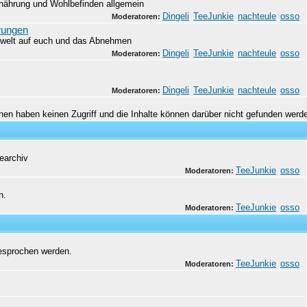
nährung und Wohlbefinden allgemein
Dingeli
TeeJunkie
nachteule
osso
Moderatoren:
rungen
mwelt auf euch und das Abnehmen
Dingeli
TeeJunkie
nachteule
osso
Moderatoren:
Dingeli
TeeJunkie
nachteule
osso
Moderatoren:
en haben keinen Zugriff und die Inhalte können darüber nicht gefunden werd
earchiv
TeeJunkie
osso
Moderatoren:
n.
TeeJunkie
osso
Moderatoren:
besprochen werden.
TeeJunkie
osso
Moderatoren: