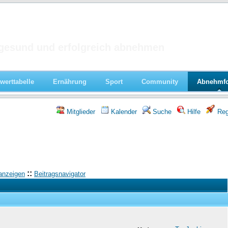
 im Forum
gesund und erfolgreich abnehmen
werttabelle
Ernährung
Sport
Community
Abnehmf
Mitglieder
Kalender
Suche
Hilfe
Regi
::
anzeigen
Beitragsnavigator