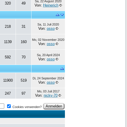
Sa, 22 August 2020
320
49
Von:
Heinerich
Sa, 11 Juli 2020
218
31
Von:
osso
Mo, 02 November 2020
1139
160
Von:
osso
Sa, 20 April 2024
592
70
Von:
osso
Di, 24 September 2024
11900
519
Von:
osso
Mo, 03 Juli 2017
247
97
Von:
nicky-70
Cookies verwenden?