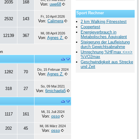
2035
168
Von:
uwe68
Sport Rechner
Fr, 10 April 2026
2532
143
Von:
Calimera
2 km Walking Fitnesstest
Coopertest
Energieverbrauch in
Mi, 08 April 2026
12139
367
Metabolisches Äquivalent
Von:
Agnes Z.
Steigerung der Laufleistung
durch Gewichtsabnahme
en
Umrechnung %HFmax <==>
%VO2max
Geschwindigkeit aus Strecke
und Zeit
Do, 15 Februar 2024
1282
70
Von:
Agnes Z.
So, 09 Mai 2021
318
27
Von:
6michaela5
Mi, 31 Juli 2024
1117
161
Von:
osso
Mi, 06 März 2024
202
45
Von:
osso