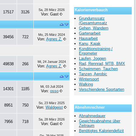
Kalorienverbauch
Sa, 28 März 2026
17517
3126
Von: Gast
Grundumssatz
/Gesamtumsatz
Gehen, Wandern
Gartenarbeit
Mo, 25 März 2024
39456
722
Hausarbeit
Von:
Agnes Z.
Kanu, Kajak
Konditionstraining /
Ergometer
Laufen, Joggen
Mi, 24 Januar 2024
Rad, Rennrad, MTB, BMX
49838
266
Von:
Agnes Z.
Schwimmen, Tauchen
Tanzen, Aerobic
Wintersport
Walking
Mi, 03 Juli 2024
14301
1185
Verschiendene Sportarten
Von:
osso
So, 23 März 2025
8951
750
Von:
Waldgeist
Abnehmrechner
Abnahmedauer
Sa, 28 März 2026
Gewichtsabnahme über
7956
718
Von: Gast
Zeitraum
Benötigtes Kaloriendefizit
Do, 29 Mai 2025