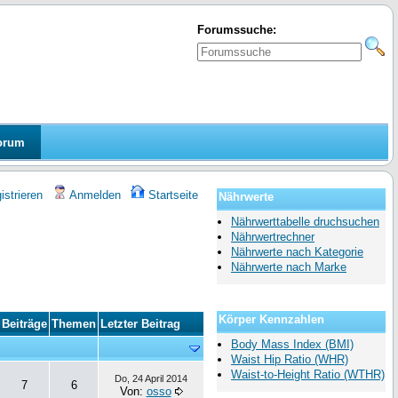
Forumssuche:
orum
strieren
Anmelden
Startseite
Nährwerte
Nährwerttabelle druchsuchen
Nährwertrechner
Nährwerte nach Kategorie
Nährwerte nach Marke
Körper Kennzahlen
Beiträge
Themen
Letzter Beitrag
Body Mass Index (BMI)
Waist Hip Ratio (WHR)
Waist-to-Height Ratio (WTHR)
Do, 24 April 2014
7
6
Von:
osso