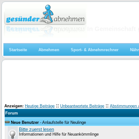
Abnehmen
In Gemeinschaft 
Startseite
Abnehmen
Sport- & Abnehmrechner
Nähr
::
::
Anzeigen:
Heutige Beiträge
Unbeantwortete Beiträge
Abstimmungen 
Forum
Neue Benutzer
- Anlaufstelle für Neulinge
Bitte zuerst lesen
Informationen und Hilfe für Neuankömmlinge