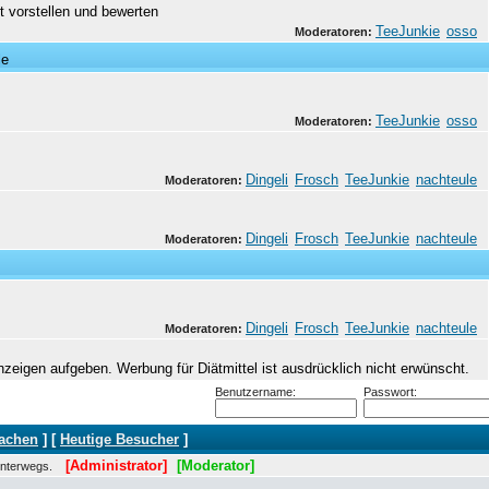
 vorstellen und bewerten
TeeJunkie
osso
Moderatoren:
le
TeeJunkie
osso
Moderatoren:
Dingeli
Frosch
TeeJunkie
nachteule
Moderatoren:
Dingeli
Frosch
TeeJunkie
nachteule
Moderatoren:
Dingeli
Frosch
TeeJunkie
nachteule
Moderatoren:
eigen aufgeben. Werbung für Diätmittel ist ausdrücklich nicht erwünscht.
Benutzername:
Passwort:
machen
] [
Heutige Besucher
]
[Administrator]
[Moderator]
 unterwegs.