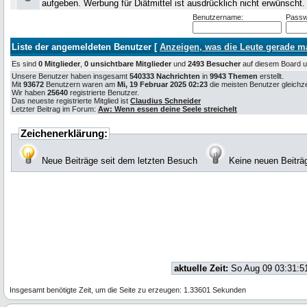
aufgeben. Werbung für Diätmittel ist ausdrücklich nicht erwünscht
Benutzername:
Passw
Liste der angemeldeten Benutzer [
Anzeigen, was die Leute gerade 
Es sind
0 Mitglieder
,
0 unsichtbare Mitglieder
und
2493 Besucher
auf diesem Board
Unsere Benutzer haben insgesamt
540333 Nachrichten
in
9943 Themen
erstellt.
Mit
93672
Benutzern waren am
Mi, 19 Februar 2025 02:23
die meisten Benutzer gleichzei
Wir haben
25640
registrierte Benutzer.
Das neueste registrierte Mitglied ist
Claudius Schneider
Letzter Beitrag im Forum:
Aw: Wenn essen deine Seele streichelt
Zeichenerklärung:
Neue Beiträge seit dem letzten Besuch
Keine neuen Beiträ
aktuelle Zeit:
So Aug 09 03:31:5
Insgesamt benötigte Zeit, um die Seite zu erzeugen: 1.33601 Sekunden