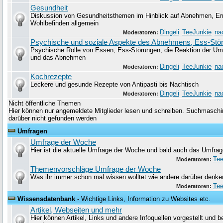
Gesundheit
Diskussion von Gesundheitsthemen im Hinblick auf Abnehmen, Er
Wohlbefinden allgemein
Dingeli
TeeJunkie
na
Moderatoren:
Psychische und soziale Aspekte des Abnehmens, Ess-Stö
Psychische Rolle von Essen, Ess-Störungen, die Reaktion der Um
und das Abnehmen
Dingeli
TeeJunkie
na
Moderatoren:
Kochrezepte
Leckere und gesunde Rezepte von Antipasti bis Nachtisch
Dingeli
TeeJunkie
na
Moderatoren:
Nicht öffentliche Themen
Hier können nur angemeldete Mitglieder lesen und schreiben. Suchmaschin
darüber nicht gefunden werden
Umfragen
Umfrage der Woche
Hier ist die aktuelle Umfrage der Woche und bald auch das Umfrag
Tee
Moderatoren:
Themenvorschläge Umfrage der Woche
Was ihr immer schon mal wissen wolltet wie andere darüber denke
Tee
Moderatoren:
Wissensdatenbank
- Wichtige Links, Information zu Websites etc.
Artikel, Webseiten und mehr
Hier können Artikel, Links und andere Infoquellen vorgestellt und 