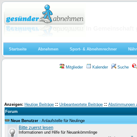
Abnehmen
In Gemeinschaft 
Startseite
Abnehmen
Sport- & Abnehmrechner
Nähr
Mitglieder
Kalender
Suche
::
::
Anzeigen:
Heutige Beiträge
Unbeantwortete Beiträge
Abstimmungen 
Forum
Neue Benutzer
- Anlaufstelle für Neulinge
Bitte zuerst lesen
Informationen und Hilfe für Neuankömmlinge