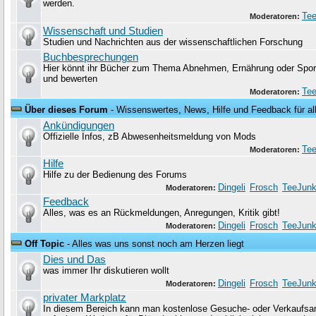
werden.
Tee
Moderatoren:
Wissenschaft und Studien
Studien und Nachrichten aus der wissenschaftlichen Forschung
Buchbesprechungen
Hier könnt ihr Bücher zum Thema Abnehmen, Ernährung oder Sport
und bewerten
Tee
Moderatoren:
Über dieses Forum
- Wissenswertes, News, Hilfe und Feedback für al
Ankündigungen
Offizielle Infos, zB Abwesenheitsmeldung von Mods
Tee
Moderatoren:
Hilfe
Hilfe zu der Bedienung des Forums
Dingeli
Frosch
TeeJunk
Moderatoren:
Feedback
Alles, was es an Rückmeldungen, Anregungen, Kritik gibt!
Dingeli
Frosch
TeeJunk
Moderatoren:
Off Topic
- Alles was uns sonst noch am Herzen liegt
Dies und Das
was immer Ihr diskutieren wollt
Dingeli
Frosch
TeeJunk
Moderatoren:
privater Markplatz
In diesem Bereich kann man kostenlose Gesuche- oder Verkaufsa