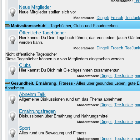
Tee
Moderatoren:
Neue Mitglieder
Neue Mitglieder stellen sich vor
Dingeli
Frosch
TeeJunk
Moderatoren:
Motivationsschub!
- Tagebücher, Clubs und Plauderecken
Öffentliche Tagebücher
Hier kannst Du Dein Tagebuch führen, das von jedem (auch Gäste
werden kann.
Dingeli
Frosch
TeeJunk
Moderatoren:
Nicht öffentliche Tagebücher
Diese Tagebücher können nur von Mitgliedern eingesehen werden
Clubs
Hier kannst Du Dich mit Gleichgesinnten zusammentun
Dingeli
TeeJunkie
na
Moderatoren:
Gesundheit, Ernährung, Fitness
- Alles über gesundes Leben, gute Er
Abnehmen
Abnehm Talk
Allgemeine Diskussionen rund um das Thema abnehmen
Dingeli
TeeJunkie
na
Moderatoren:
Ernährungsfragen
Diskussionen über Ernährung und Nahrungsmittel
Dingeli
TeeJunkie
na
Moderatoren:
Sport
Alles rund um Bewegung und Fitness
Dingeli
TeeJunkie
na
Moderatoren: