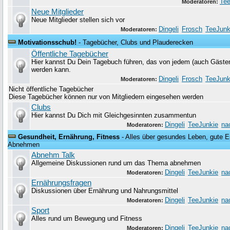
Tee
Moderatoren:
Neue Mitglieder
Neue Mitglieder stellen sich vor
Dingeli
Frosch
TeeJunk
Moderatoren:
Motivationsschub!
- Tagebücher, Clubs und Plauderecken
Öffentliche Tagebücher
Hier kannst Du Dein Tagebuch führen, das von jedem (auch Gäste
werden kann.
Dingeli
Frosch
TeeJunk
Moderatoren:
Nicht öffentliche Tagebücher
Diese Tagebücher können nur von Mitgliedern eingesehen werden
Clubs
Hier kannst Du Dich mit Gleichgesinnten zusammentun
Dingeli
TeeJunkie
na
Moderatoren:
Gesundheit, Ernährung, Fitness
- Alles über gesundes Leben, gute Er
Abnehmen
Abnehm Talk
Allgemeine Diskussionen rund um das Thema abnehmen
Dingeli
TeeJunkie
na
Moderatoren:
Ernährungsfragen
Diskussionen über Ernährung und Nahrungsmittel
Dingeli
TeeJunkie
na
Moderatoren:
Sport
Alles rund um Bewegung und Fitness
Dingeli
TeeJunkie
na
Moderatoren: