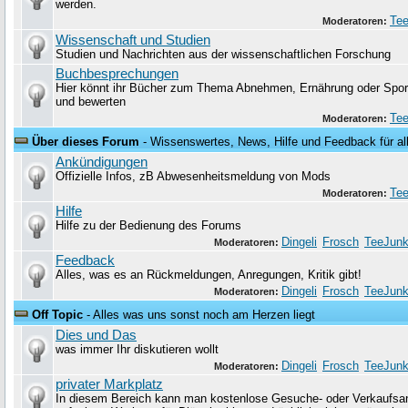
werden.
Tee
Moderatoren:
Wissenschaft und Studien
Studien und Nachrichten aus der wissenschaftlichen Forschung
Buchbesprechungen
Hier könnt ihr Bücher zum Thema Abnehmen, Ernährung oder Sport
und bewerten
Tee
Moderatoren:
Über dieses Forum
- Wissenswertes, News, Hilfe und Feedback für al
Ankündigungen
Offizielle Infos, zB Abwesenheitsmeldung von Mods
Tee
Moderatoren:
Hilfe
Hilfe zu der Bedienung des Forums
Dingeli
Frosch
TeeJunk
Moderatoren:
Feedback
Alles, was es an Rückmeldungen, Anregungen, Kritik gibt!
Dingeli
Frosch
TeeJunk
Moderatoren:
Off Topic
- Alles was uns sonst noch am Herzen liegt
Dies und Das
was immer Ihr diskutieren wollt
Dingeli
Frosch
TeeJunk
Moderatoren:
privater Markplatz
In diesem Bereich kann man kostenlose Gesuche- oder Verkaufsa