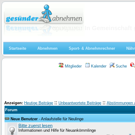
Abnehmen
In Gemeinschaft 
Startseite
Abnehmen
Sport- & Abnehmrechner
Nähr
Mitglieder
Kalender
Suche
::
::
Anzeigen:
Heutige Beiträge
Unbeantwortete Beiträge
Abstimmungen 
Forum
Neue Benutzer
- Anlaufstelle für Neulinge
Bitte zuerst lesen
Informationen und Hilfe für Neuankömmlinge