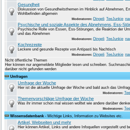
Gesundheit
Diskussion von Gesundheitsthemen im Hinblick auf Abnehmen, Er
Wohlbefinden allgemein
Dingeli
TeeJunkie
na
Moderatoren:
Psychische und soziale Aspekte des Abnehmens, Ess-Stö
Psychische Rolle von Essen, Ess-Störungen, die Reaktion der Um
und das Abnehmen
Dingeli
TeeJunkie
na
Moderatoren:
Kochrezepte
Leckere und gesunde Rezepte von Antipasti bis Nachtisch
Dingeli
TeeJunkie
na
Moderatoren:
Nicht öffentliche Themen
Hier können nur angemeldete Mitglieder lesen und schreiben. Suchmaschin
darüber nicht gefunden werden
Umfragen
Umfrage der Woche
Hier ist die aktuelle Umfrage der Woche und bald auch das Umfrag
Tee
Moderatoren:
Themenvorschläge Umfrage der Woche
Was ihr immer schon mal wissen wolltet wie andere darüber denke
Tee
Moderatoren:
Wissensdatenbank
- Wichtige Links, Information zu Websites etc.
Artikel, Webseiten und mehr
Hier können Artikel, Links und andere Infoquellen vorgestellt und 