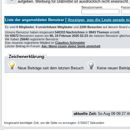
aufgeben. Werbung für Diätmittel ist ausdrücklich nicht erwünscht
Benutzername:
Passw
Liste der angemeldeten Benutzer [
Anzeigen, was die Leute gerade 
Es sind
0 Mitglieder
,
0 unsichtbare Mitglieder
und
2200 Besucher
auf diesem Board
Unsere Benutzer haben insgesamt
540333 Nachrichten
in
9943 Themen
erstellt.
Mit
93672
Benutzern waren am
Mi, 19 Februar 2025 02:23
die meisten Benutzer gleichzei
Wir haben
25640
registrierte Benutzer.
Das neueste registrierte Mitglied ist
Claudius Schneider
Letzter Beitrag im Forum:
Aw: Wenn essen deine Seele streichelt
Zeichenerklärung:
Neue Beiträge seit dem letzten Besuch
Keine neuen Beiträ
aktuelle Zeit:
So Aug 09 09:27:4
Insgesamt benötigte Zeit, um die Seite zu erzeugen: 0.59027 Sekunden