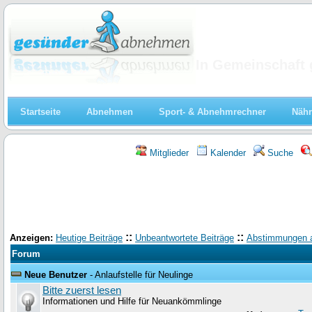
Abnehmen
In Gemeinschaft 
Startseite
Abnehmen
Sport- & Abnehmrechner
Nähr
Mitglieder
Kalender
Suche
::
::
Anzeigen:
Heutige Beiträge
Unbeantwortete Beiträge
Abstimmungen 
Forum
Neue Benutzer
- Anlaufstelle für Neulinge
Bitte zuerst lesen
Informationen und Hilfe für Neuankömmlinge