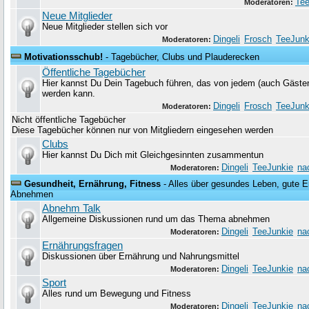
Tee
Moderatoren:
Neue Mitglieder
Neue Mitglieder stellen sich vor
Dingeli
Frosch
TeeJunk
Moderatoren:
Motivationsschub!
- Tagebücher, Clubs und Plauderecken
Öffentliche Tagebücher
Hier kannst Du Dein Tagebuch führen, das von jedem (auch Gäste
werden kann.
Dingeli
Frosch
TeeJunk
Moderatoren:
Nicht öffentliche Tagebücher
Diese Tagebücher können nur von Mitgliedern eingesehen werden
Clubs
Hier kannst Du Dich mit Gleichgesinnten zusammentun
Dingeli
TeeJunkie
na
Moderatoren:
Gesundheit, Ernährung, Fitness
- Alles über gesundes Leben, gute Er
Abnehmen
Abnehm Talk
Allgemeine Diskussionen rund um das Thema abnehmen
Dingeli
TeeJunkie
na
Moderatoren:
Ernährungsfragen
Diskussionen über Ernährung und Nahrungsmittel
Dingeli
TeeJunkie
na
Moderatoren:
Sport
Alles rund um Bewegung und Fitness
Dingeli
TeeJunkie
na
Moderatoren: