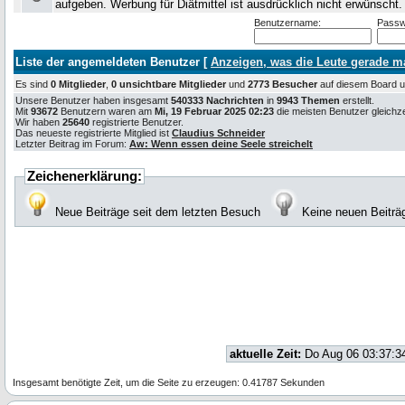
aufgeben. Werbung für Diätmittel ist ausdrücklich nicht erwünscht
Benutzername:
Passw
Liste der angemeldeten Benutzer [
Anzeigen, was die Leute gerade 
Es sind
0 Mitglieder
,
0 unsichtbare Mitglieder
und
2773 Besucher
auf diesem Board
Unsere Benutzer haben insgesamt
540333 Nachrichten
in
9943 Themen
erstellt.
Mit
93672
Benutzern waren am
Mi, 19 Februar 2025 02:23
die meisten Benutzer gleichzei
Wir haben
25640
registrierte Benutzer.
Das neueste registrierte Mitglied ist
Claudius Schneider
Letzter Beitrag im Forum:
Aw: Wenn essen deine Seele streichelt
Zeichenerklärung:
Neue Beiträge seit dem letzten Besuch
Keine neuen Beiträ
aktuelle Zeit:
Do Aug 06 03:37:3
Insgesamt benötigte Zeit, um die Seite zu erzeugen: 0.41787 Sekunden