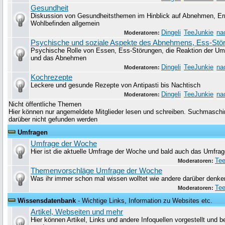
Gesundheit
Diskussion von Gesundheitsthemen im Hinblick auf Abnehmen, Er
Wohlbefinden allgemein
Dingeli
TeeJunkie
na
Moderatoren:
Psychische und soziale Aspekte des Abnehmens, Ess-Stö
Psychische Rolle von Essen, Ess-Störungen, die Reaktion der Um
und das Abnehmen
Dingeli
TeeJunkie
na
Moderatoren:
Kochrezepte
Leckere und gesunde Rezepte von Antipasti bis Nachtisch
Dingeli
TeeJunkie
na
Moderatoren:
Nicht öffentliche Themen
Hier können nur angemeldete Mitglieder lesen und schreiben. Suchmaschin
darüber nicht gefunden werden
Umfragen
Umfrage der Woche
Hier ist die aktuelle Umfrage der Woche und bald auch das Umfrag
Tee
Moderatoren:
Themenvorschläge Umfrage der Woche
Was ihr immer schon mal wissen wolltet wie andere darüber denke
Tee
Moderatoren:
Wissensdatenbank
- Wichtige Links, Information zu Websites etc.
Artikel, Webseiten und mehr
Hier können Artikel, Links und andere Infoquellen vorgestellt und 