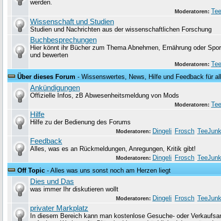
werden.
Tee
Moderatoren:
Wissenschaft und Studien
Studien und Nachrichten aus der wissenschaftlichen Forschung
Buchbesprechungen
Hier könnt ihr Bücher zum Thema Abnehmen, Ernährung oder Sport
und bewerten
Tee
Moderatoren:
Über dieses Forum
- Wissenswertes, News, Hilfe und Feedback für al
Ankündigungen
Offizielle Infos, zB Abwesenheitsmeldung von Mods
Tee
Moderatoren:
Hilfe
Hilfe zu der Bedienung des Forums
Dingeli
Frosch
TeeJunk
Moderatoren:
Feedback
Alles, was es an Rückmeldungen, Anregungen, Kritik gibt!
Dingeli
Frosch
TeeJunk
Moderatoren:
Off Topic
- Alles was uns sonst noch am Herzen liegt
Dies und Das
was immer Ihr diskutieren wollt
Dingeli
Frosch
TeeJunk
Moderatoren:
privater Markplatz
In diesem Bereich kann man kostenlose Gesuche- oder Verkaufsa