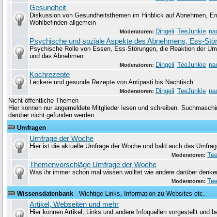
Gesundheit
Diskussion von Gesundheitsthemen im Hinblick auf Abnehmen, Er
Wohlbefinden allgemein
Dingeli
TeeJunkie
na
Moderatoren:
Psychische und soziale Aspekte des Abnehmens, Ess-Stö
Psychische Rolle von Essen, Ess-Störungen, die Reaktion der Um
und das Abnehmen
Dingeli
TeeJunkie
na
Moderatoren:
Kochrezepte
Leckere und gesunde Rezepte von Antipasti bis Nachtisch
Dingeli
TeeJunkie
na
Moderatoren:
Nicht öffentliche Themen
Hier können nur angemeldete Mitglieder lesen und schreiben. Suchmaschin
darüber nicht gefunden werden
Umfragen
Umfrage der Woche
Hier ist die aktuelle Umfrage der Woche und bald auch das Umfrag
Tee
Moderatoren:
Themenvorschläge Umfrage der Woche
Was ihr immer schon mal wissen wolltet wie andere darüber denke
Tee
Moderatoren:
Wissensdatenbank
- Wichtige Links, Information zu Websites etc.
Artikel, Webseiten und mehr
Hier können Artikel, Links und andere Infoquellen vorgestellt und 