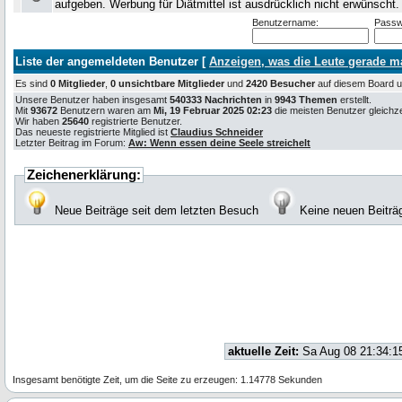
aufgeben. Werbung für Diätmittel ist ausdrücklich nicht erwünscht
Benutzername:
Passw
Liste der angemeldeten Benutzer [
Anzeigen, was die Leute gerade 
Es sind
0 Mitglieder
,
0 unsichtbare Mitglieder
und
2420 Besucher
auf diesem Board
Unsere Benutzer haben insgesamt
540333 Nachrichten
in
9943 Themen
erstellt.
Mit
93672
Benutzern waren am
Mi, 19 Februar 2025 02:23
die meisten Benutzer gleichzei
Wir haben
25640
registrierte Benutzer.
Das neueste registrierte Mitglied ist
Claudius Schneider
Letzter Beitrag im Forum:
Aw: Wenn essen deine Seele streichelt
Zeichenerklärung:
Neue Beiträge seit dem letzten Besuch
Keine neuen Beiträ
aktuelle Zeit:
Sa Aug 08 21:34:1
Insgesamt benötigte Zeit, um die Seite zu erzeugen: 1.14778 Sekunden