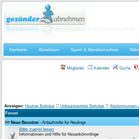
Abnehmen
In Gemeinschaft 
Startseite
Abnehmen
Sport- & Abnehmrechner
Nähr
Mitglieder
Kalender
Suche
::
::
Anzeigen:
Heutige Beiträge
Unbeantwortete Beiträge
Abstimmungen 
Forum
Neue Benutzer
- Anlaufstelle für Neulinge
Bitte zuerst lesen
Informationen und Hilfe für Neuankömmlinge