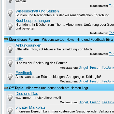
werden.
Tee
Moderatoren:
Wissenschaft und Studien
Studien und Nachrichten aus der wissenschaftlichen Forschung
Buchbesprechungen
Hier könnt ihr Bücher zum Thema Abnehmen, Ernährung oder Sport
und bewerten
Tee
Moderatoren:
Über dieses Forum
- Wissenswertes, News, Hilfe und Feedback für al
Ankündigungen
Offizielle Infos, zB Abwesenheitsmeldung von Mods
Tee
Moderatoren:
Hilfe
Hilfe zu der Bedienung des Forums
Dingeli
Frosch
TeeJunk
Moderatoren:
Feedback
Alles, was es an Rückmeldungen, Anregungen, Kritik gibt!
Dingeli
Frosch
TeeJunk
Moderatoren:
Off Topic
- Alles was uns sonst noch am Herzen liegt
Dies und Das
was immer Ihr diskutieren wollt
Dingeli
Frosch
TeeJunk
Moderatoren:
privater Markplatz
In diesem Bereich kann man kostenlose Gesuche- oder Verkaufsa