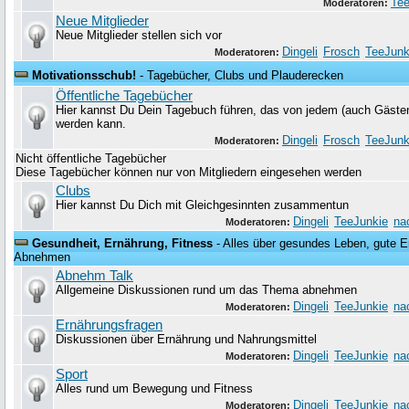
Tee
Moderatoren:
Neue Mitglieder
Neue Mitglieder stellen sich vor
Dingeli
Frosch
TeeJunk
Moderatoren:
Motivationsschub!
- Tagebücher, Clubs und Plauderecken
Öffentliche Tagebücher
Hier kannst Du Dein Tagebuch führen, das von jedem (auch Gäste
werden kann.
Dingeli
Frosch
TeeJunk
Moderatoren:
Nicht öffentliche Tagebücher
Diese Tagebücher können nur von Mitgliedern eingesehen werden
Clubs
Hier kannst Du Dich mit Gleichgesinnten zusammentun
Dingeli
TeeJunkie
na
Moderatoren:
Gesundheit, Ernährung, Fitness
- Alles über gesundes Leben, gute Er
Abnehmen
Abnehm Talk
Allgemeine Diskussionen rund um das Thema abnehmen
Dingeli
TeeJunkie
na
Moderatoren:
Ernährungsfragen
Diskussionen über Ernährung und Nahrungsmittel
Dingeli
TeeJunkie
na
Moderatoren:
Sport
Alles rund um Bewegung und Fitness
Dingeli
TeeJunkie
na
Moderatoren: