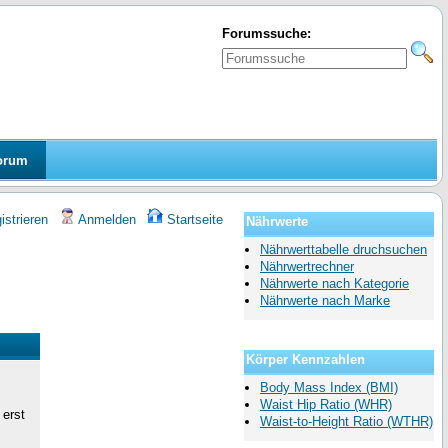
Forumssuche:
orum
strieren
Anmelden
Startseite
Nährwerte
Nährwerttabelle druchsuchen
Nährwertrechner
Nährwerte nach Kategorie
Nährwerte nach Marke
Körper Kennzahlen
Body Mass Index (BMI)
Waist Hip Ratio (WHR)
 erst
Waist-to-Height Ratio (WTHR)