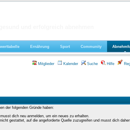
 im Forum
gesund und erfolgreich abnehmen
werttabelle
Ernährung
Sport
Community
Abnehmf
Mitglieder
Kalender
Suche
Hilfe
Regi
nen der folgenden Gründe haben:
 musst dich neu anmelden, um ein neues zu erhalten.
icht gestattet, auf die angeforderte Quelle zuzugreifen und musst dich daher