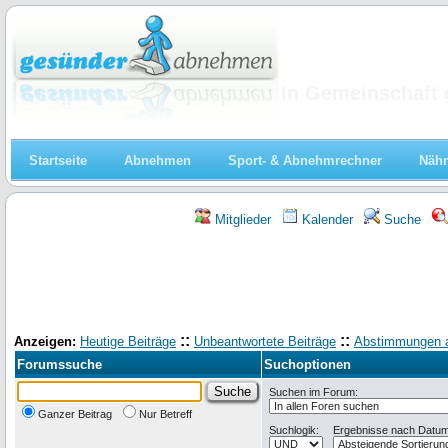
Abnehmen
In Gemeinschaft 
Startseite
Abnehmen
Sport- & Abnehmrechner
Nähr
Mitglieder
Kalender
Suche
::
::
Anzeigen:
Heutige Beiträge
Unbeantwortete Beiträge
Abstimmungen 
Forumssuche
Suchoptionen
Suchen im Forum:
Ganzer Beitrag
Nur Betreff
Suchlogik:
Ergebnisse nach Datum 