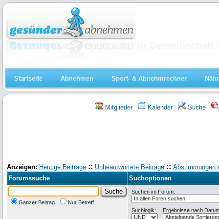
Abnehmen
In Gemeinschaft 
Startseite
Abnehmen
Sport- & Abnehmrechner
Nähr
Mitglieder
Kalender
Suche
::
::
Anzeigen:
Heutige Beiträge
Unbeantwortete Beiträge
Abstimmungen 
Forumssuche
Suchoptionen
Suchen im Forum:
Ganzer Beitrag
Nur Betreff
Suchlogik:
Ergebnisse nach Datum 