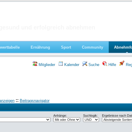
 im Forum
gesund und erfolgreich abnehmen
werttabelle
Ernährung
Sport
Community
Abnehmf
Mitglieder
Kalender
Suche
Hilfe
Regi
::
anzeigen
Beitragsnavigator
Anhänge:
Suchlogik:
Ergebnisse nach Datu