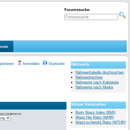
Forumssuche:
orum
strieren
Anmelden
Startseite
Nährwerte
Nährwerttabelle druchsuchen
Nährwertrechner
Nährwerte nach Kategorie
Nährwerte nach Marke
Körper Kennzahlen
Body Mass Index (BMI)
m sortieren in:
Waist Hip Ratio (WHR)
Waist-to-Height Ratio (WTHR)