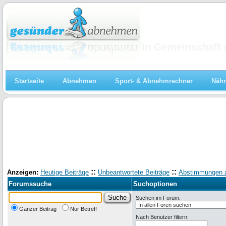
Abnehmen
In Gemeinschaft 
Startseite
Abnehmen
Sport- & Abnehmrechner
Nähr
::
::
Anzeigen:
Heutige Beiträge
Unbeantwortete Beiträge
Abstimmungen 
Forumssuche
Suchoptionen
Suchen im Forum:
Ganzer Beitrag
Nur Betreff
Nach Benutzer filtern: