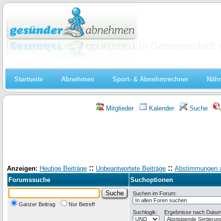
Abnehmen
In Gemeinschaft 
Startseite
Abnehmen
Sport- & Abnehmrechner
Nähr
Mitglieder
Kalender
Suche
::
::
Anzeigen:
Heutige Beiträge
Unbeantwortete Beiträge
Abstimmungen 
Forumssuche
Suchoptionen
Suchen im Forum:
Ganzer Beitrag
Nur Betreff
Suchlogik:
Ergebnisse nach Datum 