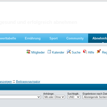
 im Forum
gesund und erfolgreich abnehmen
werttabelle
Ernährung
Sport
Community
Abnehmf
Mitglieder
Kalender
Suche
Hilfe
Regi
::
anzeigen
Beitragsnavigator
Anhänge:
Suchlogik:
Ergebnisse nach Datu