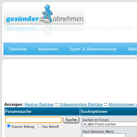
Abnehmen
In Gemeinschaft 
Startseite
Abnehmen
Sport- & Abnehmrechner
Nähr
::
::
Anzeigen:
Heutige Beiträge
Unbeantwortete Beiträge
Abstimmungen 
Forumssuche
Suchoptionen
Suchen im Forum:
Ganzer Beitrag
Nur Betreff
Nach Benutzer filtern: