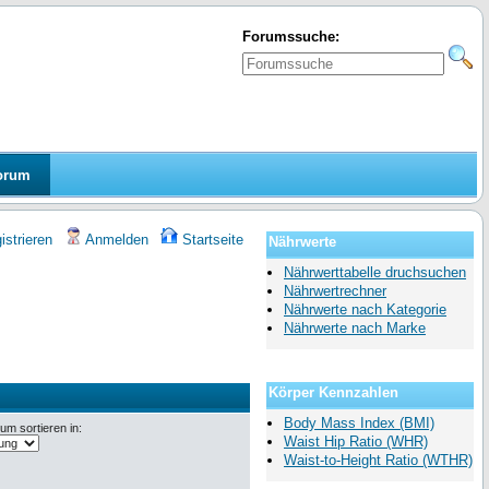
Forumssuche:
orum
strieren
Anmelden
Startseite
Nährwerte
Nährwerttabelle druchsuchen
Nährwertrechner
Nährwerte nach Kategorie
Nährwerte nach Marke
Körper Kennzahlen
Body Mass Index (BMI)
m sortieren in:
Waist Hip Ratio (WHR)
Waist-to-Height Ratio (WTHR)