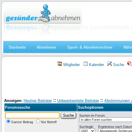
Abnehmen
In Gemeinschaft 
Startseite
Abnehmen
Sport- & Abnehmrechner
Nähr
Mitglieder
Kalender
Suche
::
::
Anzeigen:
Heutige Beiträge
Unbeantwortete Beiträge
Abstimmungen 
Forumssuche
Suchoptionen
Suchen im Forum:
Ganzer Beitrag
Nur Betreff
Suchlogik:
Ergebnisse nach Datum 