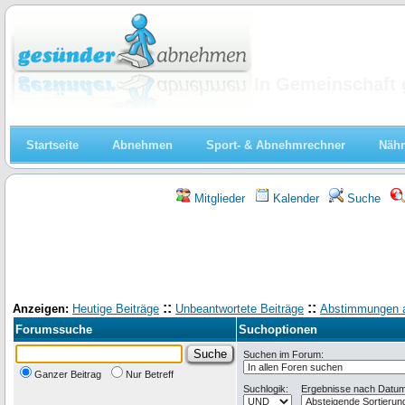
Abnehmen
In Gemeinschaft 
Startseite
Abnehmen
Sport- & Abnehmrechner
Nähr
Mitglieder
Kalender
Suche
::
::
Anzeigen:
Heutige Beiträge
Unbeantwortete Beiträge
Abstimmungen 
Forumssuche
Suchoptionen
Suchen im Forum:
Ganzer Beitrag
Nur Betreff
Suchlogik:
Ergebnisse nach Datum 