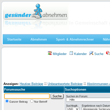
Abnehmen
In Gemeinschaft 
Startseite
Abnehmen
Sport- & Abnehmrechner
Nähr
Mitglieder
Kalender
Suche
::
::
Anzeigen:
Heutige Beiträge
Unbeantwortete Beiträge
Abstimmungen 
Forumssuche
Suchoptionen
Suchen im Forum:
Ganzer Beitrag
Nur Betreff
Suchlogik:
Ergebnisse nach Datum 