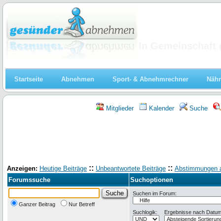
Abnehmen
In Gemeinschaft 
Startseite
Abnehmen
Sport- & Abnehmrechner
Nähr
Mitglieder
Kalender
Suche
::
::
Anzeigen:
Heutige Beiträge
Unbeantwortete Beiträge
Abstimmungen 
Forumssuche
Suchoptionen
Suchen im Forum:
Ganzer Beitrag
Nur Betreff
Suchlogik:
Ergebnisse nach Datum 