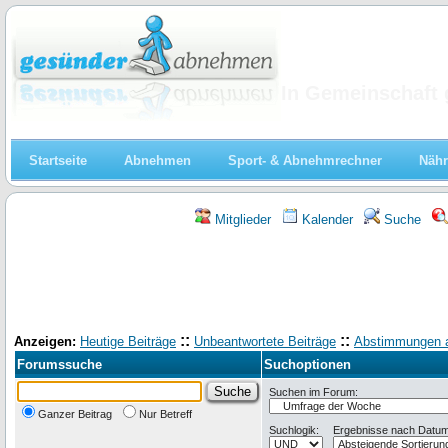
Abnehmen
In Gemeinschaft 
Startseite
Abnehmen
Sport- & Abnehmrechner
Nähr
Mitglieder
Kalender
Suche
::
::
Anzeigen:
Heutige Beiträge
Unbeantwortete Beiträge
Abstimmungen 
Forumssuche
Suchoptionen
Suchen im Forum:
Ganzer Beitrag
Nur Betreff
Suchlogik:
Ergebnisse nach Datum 